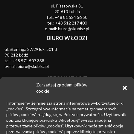
ul. Piastowska 31
20-610 Lublin
tel.:
+48 81 524 56 50
tel.:
+48 512 217 400
e-mail:
biuro@skubisz.pl
BIURO W ŁODZI
ul. Sterlinga 27/29 lok. 501 d
90-212 Łódź
tel.:
+48 571 507 338
e-mail:
biuro@skubisz.pl
SPECJALIZACJE
Zarządzaj zgodami plików
Znaki towarowe
cookie
Zwalczanie nieuczciwej konkurencji
Informujemy, że niniejsza strona internetowa wykorzystuje pliki
Wzory przemysłowe
„cookies”. Szczegółowe informacje na temat gromadzonych
plików „cookies” znajdują się w Polityce prywatności. Użytkownik
Patenty
poprzez kliknięcie przycisku „Akcetpuję” wyraża zgodę na
przetwarzanie plików „cookies”. Użytkownik może zmienić opcje
Prawo upadłościowe
przetwarzania plików „cookies” poprzez kliknięcie przycisku