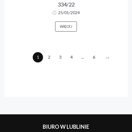
334/22
25/01/2024
WIĘCEJ
→
1
2
3
4
...
6
BIURO W LUBLINIE