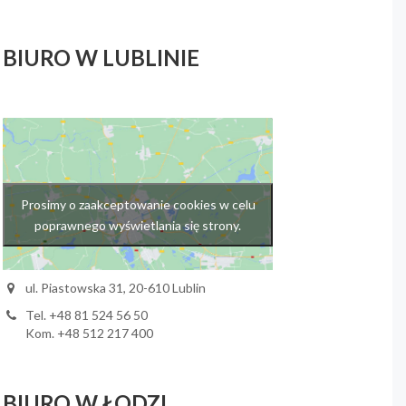
BIURO W LUBLINIE
Prosimy o zaakceptowanie cookies w celu
poprawnego wyświetlania się strony.
ul. Piastowska 31, 20-610 Lublin
Tel. +48 81 524 56 50
Kom. +48 512 217 400
BIURO W ŁODZI