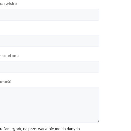
 nazwisko
l
 telefonu
omość
ażam zgodę na przetwarzanie moich danych