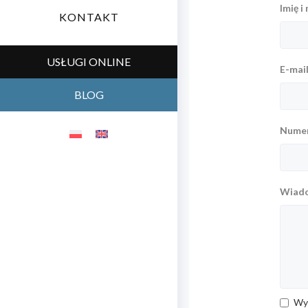
Imię i
KONTAKT
USŁUGI ONLINE
E-mai
BLOG
Numer
Wiad
Wyr