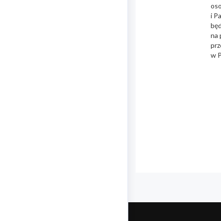
oso
i P
będ
na 
prz
w P