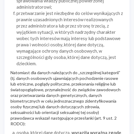
sprawowania władzy publicznej powierzonej
administratorowi;
przetwarzanie jest niezbędne do celów wynikających z
prawnie uzasadnionych interesów realizowanych
przez administratora lub przez stronę trzecią, z
wyjątkiem sytuacji, w których nadrzędny charakter
wobec tych interesów mają interesy lub podstawowe
prawa i wolności osoby, której dane dotyczą,
wymagające ochrony danych osobowych, w
szczególności gdy osoba, której dane dotyczą, jest
dzieckiem.
Natomiast dla danych należących do „szczególnej kategorii”
(tj. danych osobowych ujawniających pochodzenie rasowe
lub etniczne, poglądy polityczne, przekonania religijne lub
światopoglądowe, przynależność do związków zawodowych
oraz przetwarzania danych genetycznych, danych
biometrycznych w celu jednoznacznego zidentyfikowania
osoby fizycznej lub danych dotyczących zdrowia,
seksualności lub orientacji seksualnej tej osoby)
prawodawca wskazał następujące przesłanki (art. 9 ust. 2
RODO):
osoba, której dane dotyczą,
wyraziła wyraźną zgodę