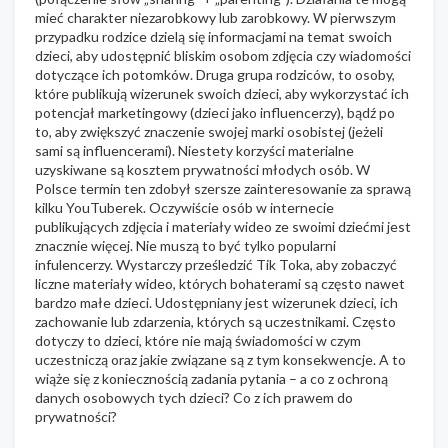
mieć charakter niezarobkowy lub zarobkowy. W pierwszym
przypadku rodzice dzielą się informacjami na temat swoich
dzieci, aby udostępnić bliskim osobom zdjęcia czy wiadomości
dotyczące ich potomków. Druga grupa rodziców, to osoby,
które publikują wizerunek swoich dzieci, aby wykorzystać ich
potencjał marketingowy (dzieci jako influencerzy), bądź po
to, aby zwiększyć znaczenie swojej marki osobistej (jeżeli
sami są influencerami). Niestety korzyści materialne
uzyskiwane są kosztem prywatności młodych osób. W
Polsce termin ten zdobył szersze zainteresowanie za sprawą
kilku YouTuberek. Oczywiście osób w internecie
publikujących zdjęcia i materiały wideo ze swoimi dziećmi jest
znacznie więcej. Nie muszą to być tylko popularni
infulencerzy. Wystarczy prześledzić Tik Toka, aby zobaczyć
liczne materiały wideo, których bohaterami są często nawet
bardzo małe dzieci. Udostępniany jest wizerunek dzieci, ich
zachowanie lub zdarzenia, których są uczestnikami. Często
dotyczy to dzieci, które nie mają świadomości w czym
uczestniczą oraz jakie związane są z tym konsekwencje. A to
wiąże się z koniecznością zadania pytania – a co z ochroną
danych osobowych tych dzieci? Co z ich prawem do
prywatności?