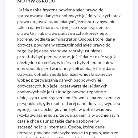
MOTYW 65 RODO
Każda osoba fizyczna powinna mieć prawo do
sprostowania danych osobowych jej dotyczących oraz
prawo do „bycia zapomnianym”, jeżeli zatrzymywanie
takich danych narusza niniejsze rozporządzenie,
prawo Unii lub prawo państwa członkowskiego,
któremu podlega administrator. Osoba, której dane
dotyczą, powinna w szczególności mieć prawo do
tego, by jej dane osobowe zostały usunięte i
przestały być przetwarzane, jeżeli dane te nie są już
niezbędne do celów, w których były zbierane lub w
inny sposób przetwarzane, jeżeli osoba, której dane
dotyczą, cofnęła zgodę lub jeżeli wniosła sprzeciw
wobec przetwarzania danych osobowych jej
dotyczących, lub jeżeli przetwarzanie jej danych
osobowych nie jest z innego powodu zgodne z
niniejszym rozporządzeniem. Prawo to ma znaczenie w
przypadkach, gdy osoba, której dane dotyczą, wyraziła
zgodę jako dziecko, gdy nie była w pełni świadoma
ryzyka związanego z przetwarzaniem, a w późniejszym
czasie chce usunąć takie dane osobowe, w
szczególności z Internetu. Osoba, której dane
dotyczą, powinna móc wykonywać to prawo, mimo że