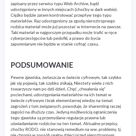
zapisany przez serwisy typu Web Archive, bądź
udostępniony w innych miejscach (choćby w dark webie).
Ciężko będzie zatem kontrolować przepływ tego typu
materiałów. Raz udostępniony za zgodą nieroztropnego
rodzica materiał może już pozostać w internecie na zawsze.
Taki materiał w najgorszym przypadku może trafić w ręce
cyberprzestępców lub pedofili, a prawo do bycia
zapomnianym nie będzie w stanie cofnąć czasu.
PODSUMOWANIE
Pewne zjawiska, zwłaszcza w świecie cyfrowym, tak szybko
jak się pojawią, tak szybko znikają. Niestety wiele z nich
towarzyszy nam po dziś dzień. Chęć „chwalenia się”
pociechami, udostępniania materiałów na ich temat w
świecie cyfrowym i brak elementarnej wiedzy na temat
zagrożeń z tym związanych, powoduje, że sharenting raczej
zagości na dłuższy czas. Jedyną możliwością ograniczenia
tego zjawiska są przemyślane regulacje prawne lub
uświadamianie rodziców na ten temat. Aktualne przepisy,
choćby RODO, nie stanowią remedium na ww. problemy, tj.
nie chronią w sposób realny dzieci przed nieroztropnym