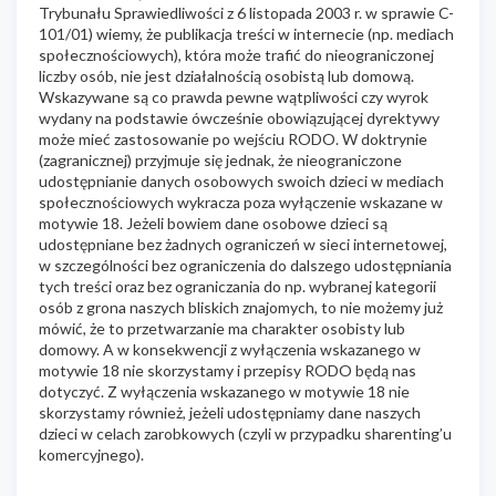
Trybunału Sprawiedliwości z 6 listopada 2003 r. w sprawie C-
101/01) wiemy, że publikacja treści w internecie (np. mediach
społecznościowych), która może trafić do nieograniczonej
liczby osób, nie jest działalnością osobistą lub domową.
Wskazywane są co prawda pewne wątpliwości czy wyrok
wydany na podstawie ówcześnie obowiązującej dyrektywy
może mieć zastosowanie po wejściu RODO. W doktrynie
(zagranicznej) przyjmuje się jednak, że nieograniczone
udostępnianie danych osobowych swoich dzieci w mediach
społecznościowych wykracza poza wyłączenie wskazane w
motywie 18. Jeżeli bowiem dane osobowe dzieci są
udostępniane bez żadnych ograniczeń w sieci internetowej,
w szczególności bez ograniczenia do dalszego udostępniania
tych treści oraz bez ograniczania do np. wybranej kategorii
osób z grona naszych bliskich znajomych, to nie możemy już
mówić, że to przetwarzanie ma charakter osobisty lub
domowy. A w konsekwencji z wyłączenia wskazanego w
motywie 18 nie skorzystamy i przepisy RODO będą nas
dotyczyć. Z wyłączenia wskazanego w motywie 18 nie
skorzystamy również, jeżeli udostępniamy dane naszych
dzieci w celach zarobkowych (czyli w przypadku sharenting’u
komercyjnego).