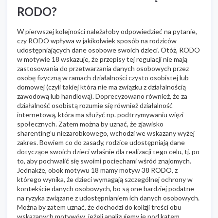
RODO?
W pierwszej kolejności należałoby odpowiedzieć na pytanie,
czy RODO wpływa w jakikolwiek sposób na rodziców
udostępniających dane osobowe swoich dzieci. Otóż, RODO
w motywie 18 wskazuje, że przepisy tej regulacji nie mają
zastosowania do przetwarzania danych osobowych przez
osobę fizyczną w ramach działalności czysto osobistej lub
domowej (czyli takiej która nie ma związku z działalnością
zawodową lub handlową). Doprecyzowano również, że za
działalność osobistą rozumie się również działalność
internetową, która ma służyć np. podtrzymywaniu więzi
społecznych. Zatem można by uznać, że zjawisko
sharenting’u niezarobkowego, wchodzi we wskazany wyżej
zakres. Bowiem co do zasady, rodzice udostępniają dane
dotyczące swoich dzieci właśnie dla realizacji tego celu, tj. po
to, aby pochwalić się swoimi pociechami wśród znajomych.
Jednakże, obok motywu 18 mamy motyw 38 RODO, z
którego wynika, że dzieci wymagają szczególnej ochrony w
kontekście danych osobowych, bo są one bardziej podatne
na ryzyka związane z udostępnianiem ich danych osobowych.
Można by zatem uznać, że dochodzi do kolizji treści obu
wskazanych motywów, jeżeli analizujemy je pod kątem