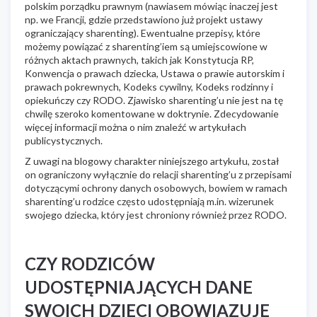
polskim porządku prawnym (nawiasem mówiąc inaczej jest
np. we Francji, gdzie przedstawiono już projekt ustawy
ograniczający sharenting). Ewentualne przepisy, które
możemy powiązać z sharenting’iem są umiejscowione w
różnych aktach prawnych, takich jak Konstytucja RP,
Konwencja o prawach dziecka, Ustawa o prawie autorskim i
prawach pokrewnych, Kodeks cywilny, Kodeks rodzinny i
opiekuńczy czy RODO. Zjawisko sharenting’u nie jest na tę
chwilę szeroko komentowane w doktrynie. Zdecydowanie
więcej informacji można o nim znaleźć w artykułach
publicystycznych.
Z uwagi na blogowy charakter niniejszego artykułu, został
on ograniczony wyłącznie do relacji sharenting’u z przepisami
dotyczącymi ochrony danych osobowych, bowiem w ramach
sharenting’u rodzice często udostępniają m.in. wizerunek
swojego dziecka, który jest chroniony również przez RODO.
CZY RODZICÓW
UDOSTĘPNIAJĄCYCH DANE
SWOICH DZIECI OBOWIĄZUJE