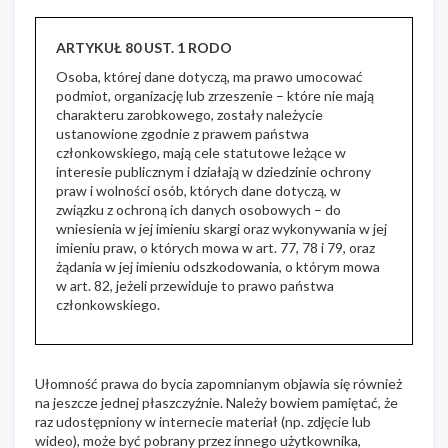
ARTYKUŁ 80 UST. 1 RODO
Osoba, której dane dotyczą, ma prawo umocować
podmiot, organizację lub zrzeszenie – które nie mają
charakteru zarobkowego, zostały należycie
ustanowione zgodnie z prawem państwa
członkowskiego, mają cele statutowe leżące w
interesie publicznym i działają w dziedzinie ochrony
praw i wolności osób, których dane dotyczą, w
związku z ochroną ich danych osobowych – do
wniesienia w jej imieniu skargi oraz wykonywania w jej
imieniu praw, o których mowa w art. 77, 78 i 79, oraz
żądania w jej imieniu odszkodowania, o którym mowa
w art. 82, jeżeli przewiduje to prawo państwa
członkowskiego.
Ułomność prawa do bycia zapomnianym objawia się również
na jeszcze jednej płaszczyźnie. Należy bowiem pamiętać, że
raz udostępniony w internecie materiał (np. zdjęcie lub
wideo), może być pobrany przez innego użytkownika,