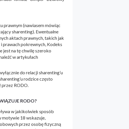
ądku prawnym (nawiasem mówiąc
zający sharenting). Ewentualne
nych aktach prawnych, takich jak
m i prawach pokrewnych, Kodeks
 jest na tę chwilę szeroko
naleźć w artykułach
yłącznie do relacji sharenting’u
arenting’u rodzice często
ież przez RODO.
OWIĄZUJE RODO?
pływa w jakikolwiek sposób
w motywie 18 wskazuje,
osobowych przez osobę fizyczną