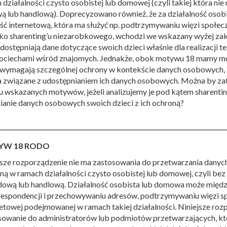
działalności czysto osobistej lub domowej (czyli takiej która nie
 lub handlową). Doprecyzowano również, że za działalność osobi
ość internetową, która ma służyć np. podtrzymywaniu więzi społe
sko sharenting’u niezarobkowego, wchodzi we wskazany wyżej zak
dostępniają dane dotyczące swoich dzieci właśnie dla realizacji teg
ociechami wśród znajomych. Jednakże, obok motywu 18 mamy m
i wymagają szczególnej ochrony w kontekście danych osobowych, 
a związane z udostępnianiem ich danych osobowych. Można by zate
bu wskazanych motywów, jeżeli analizujemy je pod kątem sharenti
ianie danych osobowych swoich dzieci z ich ochroną?
YW 18 RODO
jsze rozporządzenie nie ma zastosowania do przetwarzania dany
ną w ramach działalności czysto osobistej lub domowej, czyli bez
ową lub handlową. Działalność osobista lub domowa może międz
respondencji i przechowywaniu adresów, podtrzymywaniu więzi sp
netowej podejmowanej w ramach takiej działalności. Niniejsze ro
sowanie do administratorów lub podmiotów przetwarzających, któ