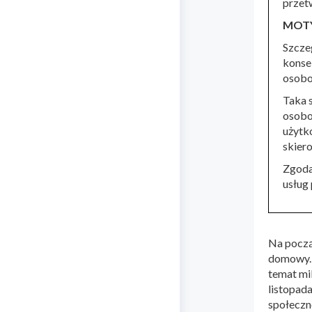
przet
MOT
Szcze
konse
osobo
Taka 
osobo
użytk
skier
Zgoda
usług
Na począ
domowy. 
temat mi
listopada
społeczno