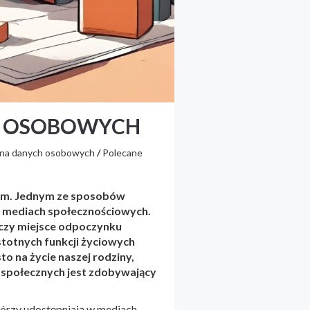
H OSOBOWYCH
na danych osobowych
/
Polecane
wym. Jednym ze sposobów
w mediach społecznościowych.
y czy miejsce odpoczynku
stotnych funkcji życiowych
to na życie naszej rodziny,
k społecznych jest zdobywający
którzy udostępniają w mediach