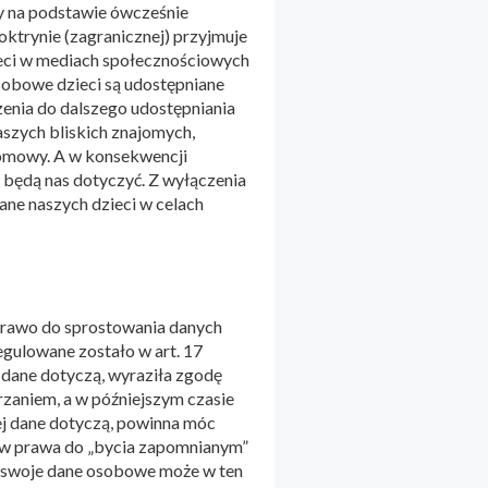
 na podstawie ówcześnie
trynie (zagranicznej) przyjmuje
ieci w mediach społecznościowych
obowe dzieci są udostępniane
zenia do dalszego udostępniania
aszych bliskich znajomych,
domowy. A w konsekwencji
będą nas dotyczyć. Z wyłączenia
ane naszych dzieci w celach
rawo do sprostowania danych
gulowane zostało w art. 17
 dane dotyczą, wyraziła zgodę
rzaniem, a w późniejszym czasie
ej dane dotyczą, powinna móc
lów prawa do „bycia zapomnianym”
ło swoje dane osobowe może w ten