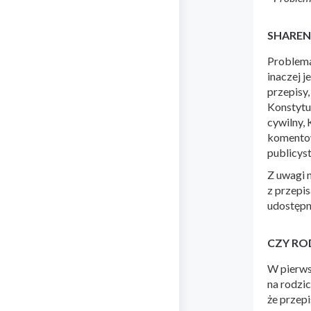
SHAREN
Problema
inaczej j
przepisy
Konstytu
cywilny, 
komentow
publicys
Z uwagi n
z przepi
udostępn
CZY RO
W pierws
na rodzi
że przep