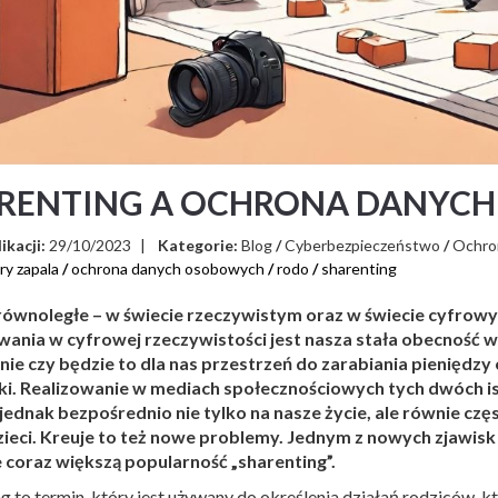
RENTING A OCHRONA DANYC
ikacji:
29/10/2023
|
Kategorie:
Blog
/
Cyberbezpieczeństwo
/
Ochro
ry zapala
/
ochrona danych osobowych
/
rodo
/
sharenting
równoległe – w świecie rzeczywistym oraz w świecie cyfro
wania w cyfrowej rzeczywistości jest nasza stała obecność 
nie czy będzie to dla nas przestrzeń do zarabiania pieniędz
ki. Realizowanie w mediach społecznościowych tych dwóch i
ednak bezpośrednio nie tylko na nasze życie, ale równie częs
ieci. Kreuje to też nowe problemy. Jednym z nowych zjawis
 coraz większą popularność „sharenting”.
g to termin, który jest używany do określenia działań rodziców, 