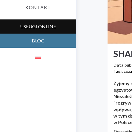
KONTAKT
USŁUGI ONLINE
BLOG
SHA
Data publ
Tagi:
ceza
Żyjemy 
egzysto
Niezależ
i rozryw
wpływa j
w tym dz
w Polsce
Sharentin