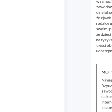
w ramach 
zawodową
działaln
że zjawi
rodzice u
swoimi p
że dziec
na ryzyk
treści o
udostępn
MOT
Ninie
fizycz
zawod
na ko
inter
zasto