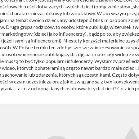
ściowych treści dotyczących swoich dzieci (połączenie słów „shar
mieć charakter niezarobkowy lub zarobkowy. W pierwszym przypa
jami na temat swoich dzieci, aby udostępnić bliskim osobom zdję
. Druga grupa rodziców, to osoby, które publikują wizerunek swo
 marketingowy (dzieci jako influencerzy), bądź po to, aby zwięks
 (jeżeli sami są influencerami). Niestety korzyści materialne uzy
osób. W Polsce termin ten zdobył szersze zainteresowanie za sp
e osób w internecie publikujących zdjęcia i materiały wideo ze s
ie muszą to być tylko popularni infulencerzy. Wystarczy prześled
y wideo, których bohaterami są często nawet bardzo małe dzieci.
ch zachowanie lub zdarzenia, których są uczestnikami. Często dotyc
ści w czym uczestniczą oraz jakie związane są z tym konsekwencje
pytania – a co z ochroną danych osobowych tych dzieci? Co z ich