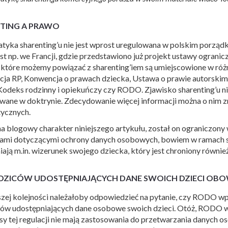
TING A PRAWO
tyka sharenting’u nie jest wprost uregulowana w polskim porz
est np. we Francji, gdzie przedstawiono już projekt ustawy ogranic
, które możemy powiązać z sharenting’iem są umiejscowione w róż
cja RP, Konwencja o prawach dziecka, Ustawa o prawie autorski
Kodeks rodzinny i opiekuńczy czy RODO. Zjawisko sharenting’u nie
ane w doktrynie. Zdecydowanie więcej informacji można o nim z
tycznych.
a blogowy charakter niniejszego artykułu, został on ograniczony w
sami dotyczącymi ochrony danych osobowych, bowiem w ramach sh
iają m.in. wizerunek swojego dziecka, który jest chroniony równ
DZICÓW UDOSTĘPNIAJĄCYCH DANE SWOICH DZIECI OB
zej kolejności należałoby odpowiedzieć na pytanie, czy RODO w
ców udostępniających dane osobowe swoich dzieci. Otóż, RODO 
isy tej regulacji nie mają zastosowania do przetwarzania danych 