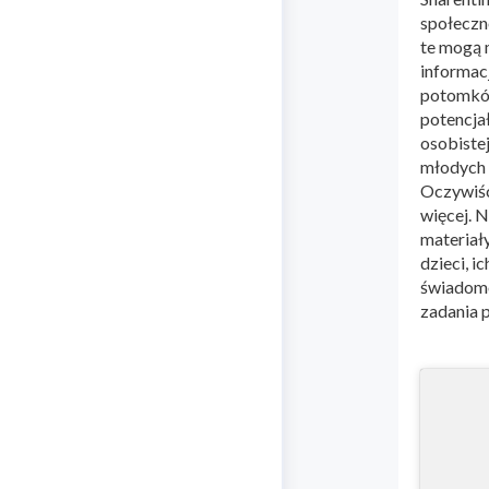
społeczno
te mogą 
informac
potomków
potencjał
osobistej
młodych 
Oczywiści
więcej. N
materiał
dzieci, i
świadomo
zadania 