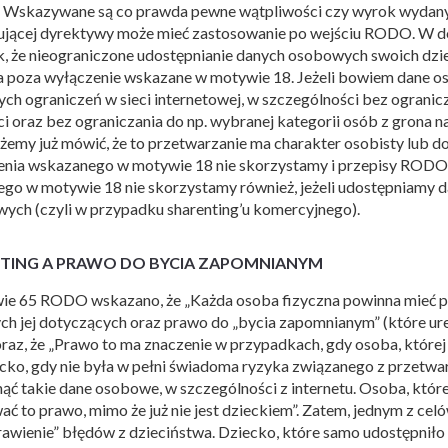
Wskazywane są co prawda pewne wątpliwości czy wyrok wydany
jącej dyrektywy może mieć zastosowanie po wejściu RODO. W dok
ak, że nieograniczone udostępnianie danych osobowych swoich dz
 poza wyłączenie wskazane w motywie 18. Jeżeli bowiem dane os
ych ograniczeń w sieci internetowej, w szczególności bez ogranic
ci oraz bez ograniczania do np. wybranej kategorii osób z grona n
ożemy już mówić, że to przetwarzanie ma charakter osobisty lub 
enia wskazanego w motywie 18 nie skorzystamy i przepisy RODO 
go w motywie 18 nie skorzystamy również, jeżeli udostępniamy d
ych (czyli w przypadku sharenting’u komercyjnego).
TING A PRAWO DO BYCIA ZAPOMNIANYM
e 65 RODO wskazano, że „Każda osoba fizyczna powinna mieć p
h jej dotyczących oraz prawo do „bycia zapomnianym” (które ure
az, że „Prawo to ma znaczenie w przypadkach, gdy osoba, której
ecko, gdy nie była w pełni świadoma ryzyka związanego z przetwa
nąć takie dane osobowe, w szczególności z internetu. Osoba, któr
ć to prawo, mimo że już nie jest dzieckiem”. Zatem, jednym z ce
prawienie” błędów z dzieciństwa. Dziecko, które samo udostępni