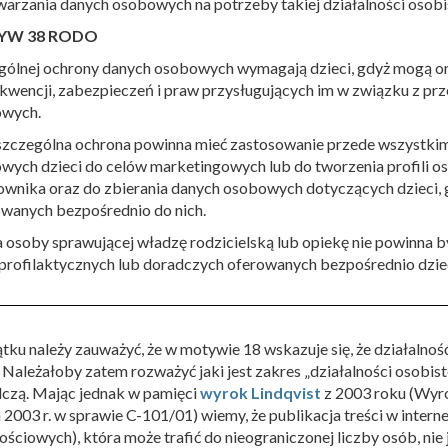
warzania danych osobowych na potrzeby takiej działalności osobi
YW 38 RODO
gólnej ochrony danych osobowych wymagają dzieci, gdyż mogą on
kwencji, zabezpieczeń i praw przysługujących im w związku z p
wych.
szczególna ochrona powinna mieć zastosowanie przede wszystki
wych dzieci do celów marketingowych lub do tworzenia profili os
ownika oraz do zbierania danych osobowych dotyczących dzieci, g
owanych bezpośrednio do nich.
 osoby sprawującej władzę rodzicielską lub opiekę nie powinna 
 profilaktycznych lub doradczych oferowanych bezpośrednio dzie
tku należy zauważyć, że w motywie 18 wskazuje się, że działalnoś
Należałoby zatem rozważyć jaki jest zakres „działalności osobist
lczą. Mając jednak w pamięci
wyrok Lindqvist
z 2003 roku (Wyro
 2003 r. w sprawie C-101/01) wiemy, że publikacja treści w intern
ściowych), która może trafić do nieograniczonej liczby osób, nie 