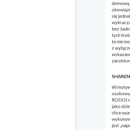
domową. 
obowiązu
się jedn
wykracza
bez żadn
tych treś
to nie m
z wyłącz
wskazane
zarobkow
SHAREN
W motywi
osobowyc
RODO) or
jako dzi
chce usu
wykonywa
jest „na