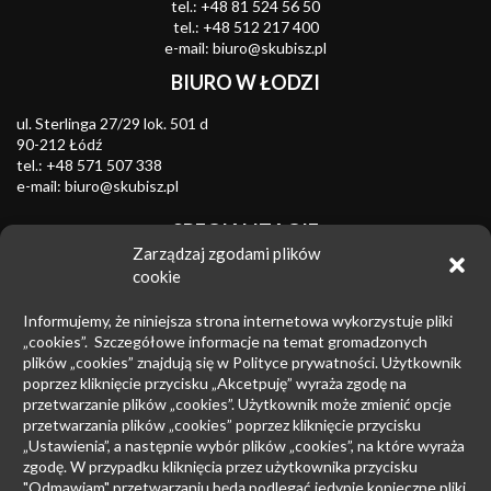
tel.:
+48 81 524 56 50
tel.:
+48 512 217 400
e-mail:
biuro@skubisz.pl
BIURO W ŁODZI
ul. Sterlinga 27/29 lok. 501 d
90-212 Łódź
tel.:
+48 571 507 338
e-mail:
biuro@skubisz.pl
SPECJALIZACJE
Zarządzaj zgodami plików
Znaki towarowe
cookie
Zwalczanie nieuczciwej konkurencji
Informujemy, że niniejsza strona internetowa wykorzystuje pliki
Wzory przemysłowe
„cookies”. Szczegółowe informacje na temat gromadzonych
plików „cookies” znajdują się w Polityce prywatności. Użytkownik
Patenty
poprzez kliknięcie przycisku „Akcetpuję” wyraża zgodę na
przetwarzanie plików „cookies”. Użytkownik może zmienić opcje
Prawo upadłościowe
przetwarzania plików „cookies” poprzez kliknięcie przycisku
Prawo autorskie
„Ustawienia”, a następnie wybór plików „cookies”, na które wyraża
zgodę. W przypadku kliknięcia przez użytkownika przycisku
Prowadzenie sporów sądowych
"Odmawiam" przetwarzaniu będą podlegać jedynie konieczne pliki