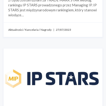
z rzędu zostali uznani za TRADE MARK STAR według
rankingu IP STARS prowadzonego przez Managing IP. IP
STARS jest międzynarodowym rankingiem, który stanowi
wiodące…
Aktualności
/
Kancelaria
/
Nagrody
|
27/07/2023