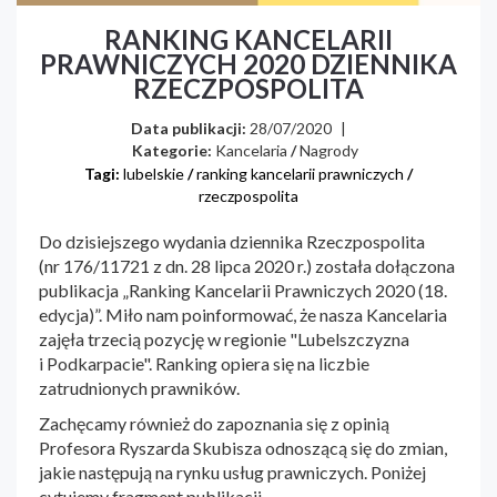
RANKING KANCELARII
PRAWNICZYCH 2020 DZIENNIKA
RZECZPOSPOLITA
Data publikacji:
28/07/2020
|
Kategorie:
Kancelaria
/
Nagrody
Tagi:
lubelskie
/
ranking kancelarii prawniczych
/
rzeczpospolita
Do dzisiejszego wydania dziennika Rzeczpospolita
(nr 176/11721 z dn. 28 lipca 2020 r.) została dołączona
publikacja „Ranking Kancelarii Prawniczych 2020 (18.
edycja)”. Miło nam poinformować, że nasza Kancelaria
zajęła trzecią pozycję w regionie "Lubelszczyzna
i Podkarpacie". Ranking opiera się na liczbie
zatrudnionych prawników.
Zachęcamy również do zapoznania się z opinią
Profesora Ryszarda Skubisza odnoszącą się do zmian,
jakie następują na rynku usług prawniczych. Poniżej
cytujemy fragment publikacji.