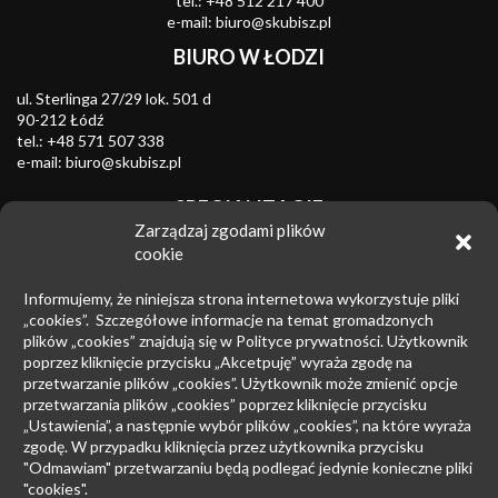
tel.:
+48 512 217 400
e-mail:
biuro@skubisz.pl
BIURO W ŁODZI
ul. Sterlinga 27/29 lok. 501 d
90-212 Łódź
tel.:
+48 571 507 338
e-mail:
biuro@skubisz.pl
SPECJALIZACJE
Zarządzaj zgodami plików
Znaki towarowe
cookie
Zwalczanie nieuczciwej konkurencji
Informujemy, że niniejsza strona internetowa wykorzystuje pliki
Wzory przemysłowe
„cookies”. Szczegółowe informacje na temat gromadzonych
plików „cookies” znajdują się w Polityce prywatności. Użytkownik
Patenty
poprzez kliknięcie przycisku „Akcetpuję” wyraża zgodę na
przetwarzanie plików „cookies”. Użytkownik może zmienić opcje
Prawo upadłościowe
przetwarzania plików „cookies” poprzez kliknięcie przycisku
Prawo autorskie
„Ustawienia”, a następnie wybór plików „cookies”, na które wyraża
zgodę. W przypadku kliknięcia przez użytkownika przycisku
Prowadzenie sporów sądowych
"Odmawiam" przetwarzaniu będą podlegać jedynie konieczne pliki
"cookies".
Postępowanie przed EUIPO i Sądami UE