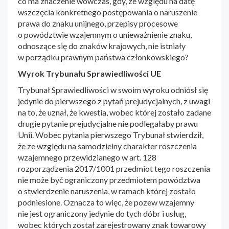
co ma znaczenie wówczas, gdy, ze względu na datę
wszczęcia konkretnego postępowania o naruszenie
prawa do znaku unijnego, przepisy procesowe
o powództwie wzajemnym o unieważnienie znaku,
odnoszące się do znaków krajowych, nie istniały
w porządku prawnym państwa członkowskiego?
Wyrok Trybunału Sprawiedliwości UE
Trybunał Sprawiedliwości w swoim wyroku odniósł się
jedynie do pierwszego z pytań prejudycjalnych, z uwagi
na to, że uznał, że kwestia, wobec której zostało zadane
drugie pytanie prejudycjalne nie podlegałaby prawu
Unii. Wobec pytania pierwszego Trybunał stwierdził,
że ze względu na samodzielny charakter roszczenia
wzajemnego przewidzianego w art. 128
rozporządzenia 2017/1001 przedmiot tego roszczenia
nie może być ograniczony przedmiotem powództwa
o stwierdzenie naruszenia, w ramach której zostało
podniesione. Oznacza to więc, że pozew wzajemny
nie jest ograniczony jedynie do tych dóbr i usług,
wobec których został zarejestrowany znak towarowy