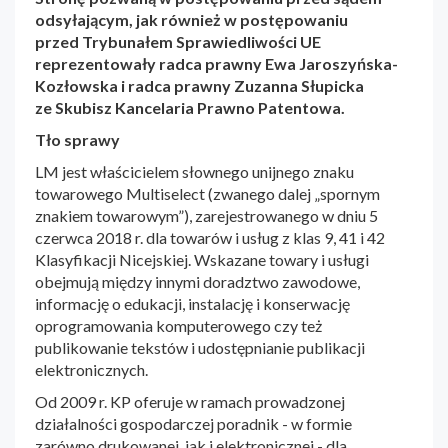
odsyłającym, jak również w postępowaniu
przed Trybunałem Sprawiedliwości UE
reprezentowały radca prawny Ewa Jaroszyńska-
Kozłowska i radca prawny Zuzanna Słupicka
ze Skubisz Kancelaria Prawno Patentowa.
Tło sprawy
LM jest właścicielem słownego unijnego znaku
towarowego Multiselect (zwanego dalej „spornym
znakiem towarowym”), zarejestrowanego w dniu 5
czerwca 2018 r. dla towarów i usług z klas 9, 41 i 42
Klasyfikacji Nicejskiej. Wskazane towary i usługi
obejmują między innymi doradztwo zawodowe,
informację o edukacji, instalację i konserwację
oprogramowania komputerowego czy też
publikowanie tekstów i udostępnianie publikacji
elektronicznych.
Od 2009 r. KP oferuje w ramach prowadzonej
działalności gospodarczej poradnik - w formie
zarówno drukowanej, jak i elektronicznej - dla