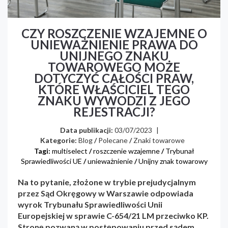
CZY ROSZCZENIE WZAJEMNE O
UNIEWAŻNIENIE PRAWA DO
UNIJNEGO ZNAKU
TOWAROWEGO MOŻE
DOTYCZYĆ CAŁOŚCI PRAW,
KTÓRE WŁAŚCICIEL TEGO
ZNAKU WYWODZI Z JEGO
REJESTRACJI?
Data publikacji:
03/07/2023
|
Kategorie:
Blog
/
Polecane
/
Znaki towarowe
Tagi:
multiselect
/
roszczenie wzajemne
/
Trybunał
Sprawiedliwości UE
/
unieważnienie
/
Unijny znak towarowy
Na to pytanie, złożone w trybie prejudycjalnym
przez Sąd Okręgowy w Warszawie odpowiada
wyrok Trybunału Sprawiedliwości Unii
Europejskiej w sprawie C-654/21 LM przeciwko KP.
Stronę pozwaną w postępowaniu przed sądem