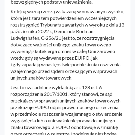
bezwzględnych podstaw unieważnienia.
Kolejną ważną rzeczą wskazaną w omawianym wyroku,
która jest zarazem potwierdzeniem wcześniejszych
rozstrzygnięć Trybunału zawartych w wyroku z dnia 13
października 2022 r., Gemeinde Bodman-
Ludwigshafen, C‑256/21 jest to, że rozstrzygnięcia
dotyczące ważności unijnego znaku towarowego
wywierają skutek erga omnes w całej Unii zarówno
wtedy, gdy są wydawane przez EUIPO, jak
i gdy zapadają w następstwie podniesienia roszczenia
wzajemnego przed sądem orzekającym w sprawach
unijnych znaków towarowych.
Jest to uzasadnione wykładnią art. 128 ust. 6
rozporządzenia 2017/1001, który stanowi, że sąd
orzekający w sprawach unijnych znaków towarowych
przekazuje EUIPO odpis prawomocnego orzeczenia
w przedmiocie roszczenia wzajemnego o stwierdzenie
wygaśnięcia lub o unieważnienie prawa do unijnego
znaku towarowego, a EUIPO odnotowuje wzmiankę
o tym orzeczeniu w rejestrze i podejmuje niezbędne