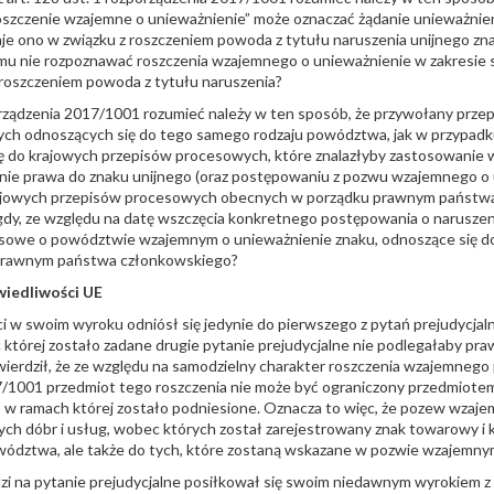
roszczenie wzajemne o unieważnienie” może oznaczać żądanie unieważnie
taje ono w związku z roszczeniem powoda z tytułu naruszenia unijnego z
u nie rozpoznawać roszczenia wzajemnego o unieważnienie w zakresie 
 roszczeniem powoda z tytułu naruszenia?
orządzenia 2017/1001 rozumieć należy w ten sposób, że przywołany przep
ych odnoszących się do tego samego rodzaju powództwa, jak w przypad
ę do krajowych przepisów procesowych, które znalazłyby zastosowanie
ie prawa do znaku unijnego (oraz postępowaniu z pozwu wzajemnego o u
krajowych przepisów procesowych obecnych w porządku prawnym państwa
dy, ze względu na datę wszczęcia konkretnego postępowania o naruszen
esowe o powództwie wzajemnym o unieważnienie znaku, odnoszące się d
u prawnym państwa członkowskiego?
iedliwości UE
 w swoim wyroku odniósł się jedynie do pierwszego z pytań prejudycjalny
 której zostało zadane drugie pytanie prejudycjalne nie podlegałaby pr
ierdził, że ze względu na samodzielny charakter roszczenia wzajemnego 
7/1001 przedmiot tego roszczenia nie może być ograniczony przedmiot
, w ramach której zostało podniesione. Oznacza to więc, że pozew wzajem
tych dóbr i usług, wobec których został zarejestrowany znak towarowy i 
dztwa, ale także do tych, które zostaną wskazane w pozwie wzajemny
zi na pytanie prejudycjalne posiłkował się swoim niedawnym wyrokiem z 