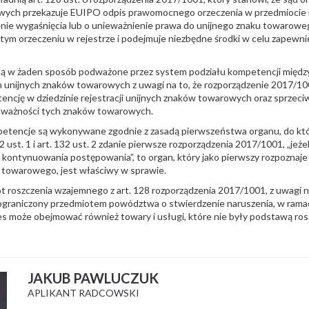
wych przekazuje EUIPO odpis prawomocnego orzeczenia w przedmiocie 
nie wygaśnięcia lub o unieważnienie prawa do unijnego znaku towarowe
ym orzeczeniu w rejestrze i podejmuje niezbędne środki w celu zapewnie
 są w żaden sposób podważone przez system podziału kompetencji międ
 unijnych znaków towarowych z uwagi na to, że rozporządzenie 2017/100
ję w dziedzinie rejestracji unijnych znaków towarowych oraz sprzeciwu 
h ważności tych znaków towarowych.
tencje są wykonywane zgodnie z zasadą pierwszeństwa organu, do kt
2 ust. 1 i art. 132 ust. 2 zdanie pierwsze rozporządzenia 2017/1001, „jeże
kontynuowania postępowania”, to organ, który jako pierwszy rozpoznaje
 towarowego, jest właściwy w sprawie.
roszczenia wzajemnego z art. 128 rozporządzenia 2017/1001, z uwagi n
 ograniczony przedmiotem powództwa o stwierdzenie naruszenia, w ramac
res może obejmować również towary i usługi, które nie były podstawą ro
JAKUB PAWLUCZUK
APLIKANT RADCOWSKI