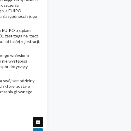
roszczenia
go, a EUIPO
nia zgodności z jego
zy EUIPO a sądami
1 zastrzega na rzecz
od takiej rejestracji,
órego wniesiono
li nie występują
 spór dotyczący
a swój samodzielny
h której zostało
szczenia głównego.