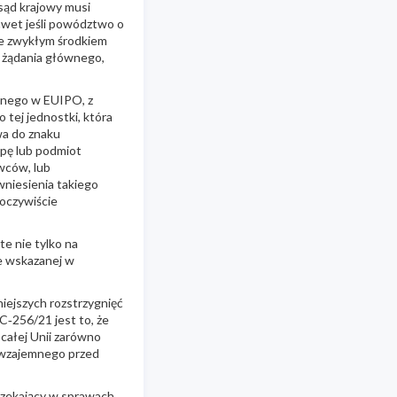
sąd krajowy musi
awet jeśli powództwo o
ze zwykłym środkiem
d żądania głównego,
żonego w EUIPO, z
 tej jednostki, która
wa do znaku
upę lub podmiot
wców, lub
wniesienia takiego
oczywiście
e nie tylko na
ie wskazanej w
iejszych rozstrzygnięć
‑256/21 jest to, że
całej Unii zarówno
a wzajemnego przed
orzekający w sprawach