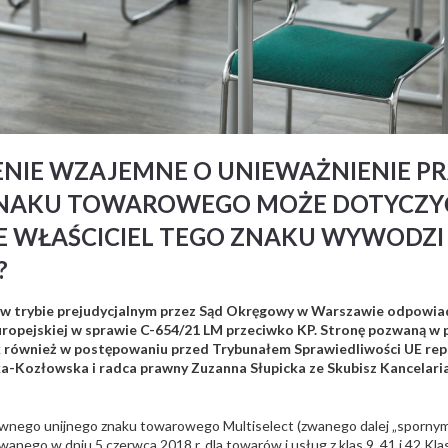
ENIE WZAJEMNE O UNIEWAŻNIENIE P
NAKU TOWAROWEGO MOŻE DOTYCZYĆ
E WŁAŚCICIEL TEGO ZNAKU WYWODZI 
?
e w trybie prejudycjalnym przez Sąd Okręgowy w Warszawie odpowi
Europejskiej w sprawie C-654/21 LM przeciwko KP. Stronę pozwaną w
k również w postępowaniu przed Trybunałem Sprawiedliwości UE re
a-Kozłowska i radca prawny Zuzanna Słupicka ze Skubisz Kancelar
ownego unijnego znaku towarowego Multiselect (zwanego dalej „sporny
nego w dniu 5 czerwca 2018 r. dla towarów i usług z klas 9, 41 i 42 Klasy