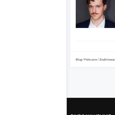
Blog
/
Polecane
/
Znaki towa