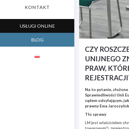
KONTAKT
USŁUGI ONLINE
BLOG
CZY ROSZCZ
UNIJNEGO Z
PRAW, KTÓR
REJESTRACJI
Na to pytanie, złożon
Sprawiedliwości Unii 
sądem odsyłającym, ja
prawny Ewa Jaroszyńsk
Tło sprawy
LM jest właścicielem sł
towarowym”), zarejestrowa