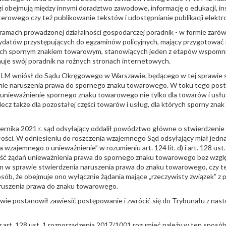
 obejmują między innymi doradztwo zawodowe, informację o edukacji, ins
owego czy też publikowanie tekstów i udostępnianie publikacji elektr
ramach prowadzonej działalności gospodarczej poradnik - w formie zarów
ndydatów przystępujących do egzaminów policyjnych, mający przygotować
ych spornym znakiem towarowym, stanowiących jeden z etapów wspom
uje swój poradnik na rożnych stronach internetowych.
r. LM wniósł do Sądu Okręgowego w Warszawie, będącego w tej sprawie 
ie naruszenia prawa do spornego znaku towarowego. W toku tego pos
nieważnienie spornego znaku towarowego nie tylko dla towarów i usłu
z także dla pozostałej części towarów i usług, dla których sporny zna
iernika 2021 r. sąd odsyłający oddalił powództwo główne o stwierdzenie
ści. W odniesieniu do roszczenia wzajemnego Sąd odsyłający miał jedn
a wzajemnego o unieważnienie” w rozumieniu art. 124 lit. d) i art. 128 ust
ść żądań unieważnienia prawa do spornego znaku towarowego bez wzglę
 w sprawie stwierdzenia naruszenia prawa do znaku towarowego, czy też
sób, że obejmuje ono wyłącznie żądania mające „rzeczywisty związek” 
aruszenia prawa do znaku towarowego.
e postanowił zawiesić postępowanie i zwrócić się do Trybunału z nast
w. z art. 128 ust. 1 rozporządzenia 2017/1001 rozumieć należy w ten sposó