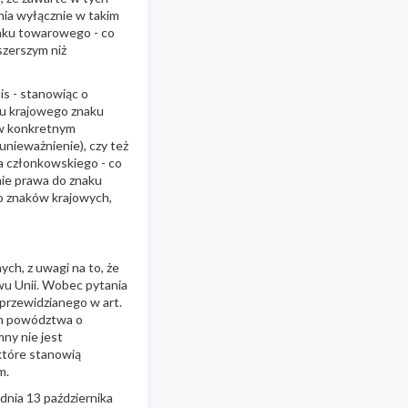
nia wyłącznie w takim
naku towarowego - co
szerszym niż
is - stanowiąc o
ku krajowego znaku
 w konkretnym
nieważnienie), czy też
 członkowskiego - co
ie prawa do znaku
o znaków krajowych,
ch, z uwagi na to, że
awu Unii. Wobec pytania
przewidzianego w art.
em powództwa o
ny nie jest
które stanowią
m.
dnia 13 października