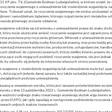
/21 KP pko. TV, (Gemeinde Bodman-Ludwigshafen), w którym orzekł, że 
roszczenia wzajemnego o unieważnienie lub stwierdzenie wygaśnięcia, n
fane. Trybunał uznał, że roszczenia wzajemnego nie można utożsamiać 
rębnym i samodzielnym żądaniem, którego rozpatrzenie jest niezależne o
powoda głównego zostanie oddalone.
 wzajemne odróżnia się od wniosku o unieważnienie prawa do znaku zło
t, który może skutecznie wnieść roszczenie wzajemne jest ograniczony do
trona przeciwna przy roszczeniu głównym. Wniosek o unieważnienie pra
lei złożony przez każdą osobę fizyczną lub prawną, oraz przez każdą gr
rezentacji interesów wytwórców, producentów, usługodawców, handlo
ych zdolność do czynności prawnych, którzy mieliby interes prawny do 
otyczące osób mogących podnieść roszczenie wzajemne, nie jest jednak 
ób, by odnosiło się jedynie do interesów własnych strony powodowej.
ie wzajemne o stwierdzenie wygaśnięcia lub unieważnienia może być opart
, dotyczących jedynie danej sprawy, lecz także na każdej innej podstaw
bezwzględnych podstaw unieważnienia.
kazaną w omawianym wyroku, która jest zarazem potwierdzeniem wcześn
yroku z dnia 13 października 2022 r., Gemeinde Bodman-Ludwigshafen, C
ce ważności unijnego znaku towarowego wywierają skutek erga omnes w 
przez EUIPO, jak i gdy zapadają w następstwie podniesienia roszczeni
rawach unijnych znaków towarowych.
adnią art. 128 ust. 6 rozporządzenia 2017/1001, który stanowi, że sąd 