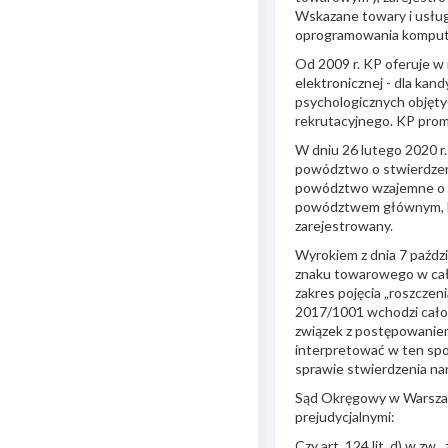
Wskazane towary i usługi
oprogramowania komputer
Od 2009 r. KP oferuje w 
elektronicznej - dla ka
psychologicznych objęt
rekrutacyjnego. KP prom
W dniu 26 lutego 2020 
powództwo o stwierdzen
powództwo wzajemne o u
powództwem głównym, lec
zarejestrowany.
Wyrokiem z dnia 7 paźdz
znaku towarowego w cało
zakres pojęcia „roszczeni
2017/1001 wchodzi cało
związek z postępowaniem
interpretować w ten spo
sprawie stwierdzenia n
Sąd Okręgowy w Warszawi
prejudycjalnymi:
Czy art. 124 lit. d) w z