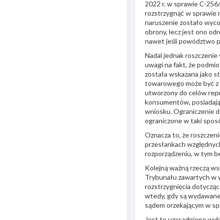
2022 r. w sprawie C-256
rozstrzygnąć w sprawie 
naruszenie zostało wyco
obrony, lecz jest ono od
nawet jeśli powództwo 
Nadal jednak roszczenie
uwagi na fakt, że podmio
została wskazana jako s
towarowego może być z ko
utworzony do celów rep
konsumentów, posiadając
wniosku. Ograniczenie d
ograniczone w taki spos
Oznacza to, że roszczen
przesłankach względnych
rozporządzeniu, w tym 
Kolejną ważną rzeczą ws
Trybunału zawartych w w
rozstrzygnięcia dotyczą
wtedy, gdy są wydawane 
sądem orzekającym w sp
Jest to uzasadnione wykł