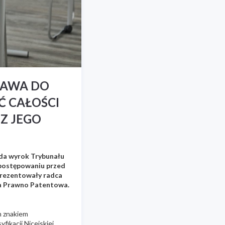
RAWA DO
 CAŁOŚCI
Z JEGO
ada wyrok Trybunału
 postępowaniu przed
prezentowały radca
ia Prawno Patentowa.
m znakiem
fikacji Nicejskiej.