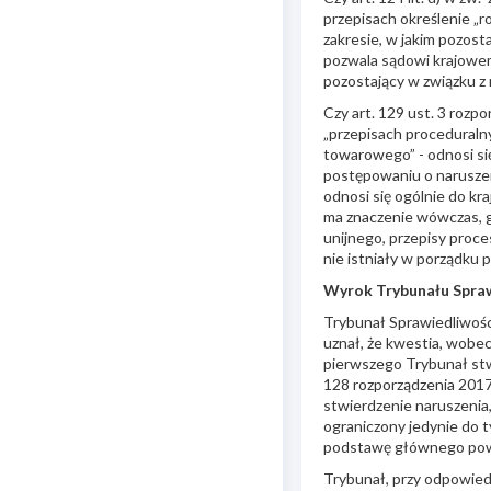
przepisach określenie „
zakresie, w jakim pozos
pozwala sądowi krajowem
pozostający w związku z
Czy art. 129 ust. 3 rozp
„przepisach proceduraln
towarowego” - odnosi si
postępowaniu o naruszen
odnosi się ogólnie do 
ma znaczenie wówczas, g
unijnego, przepisy proc
nie istniały w porządk
Wyrok Trybunału Spraw
Trybunał Sprawiedliwości
uznał, że kwestia, wobec
pierwszego Trybunał stw
128 rozporządzenia 201
stwierdzenie naruszenia
ograniczony jedynie do 
podstawę głównego powó
Trybunał, przy odpowied