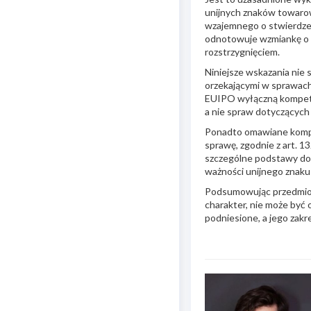
unijnych znaków towaro
wzajemnego o stwierdze
odnotowuje wzmiankę o t
rozstrzygnięciem.
Niniejsze wskazania nie
orzekającymi w sprawach
EUIPO wyłączną kompetenc
a nie spraw dotyczącyc
Ponadto omawiane kompe
sprawę, zgodnie z art. 13
szczególne podstawy do 
ważności unijnego znaku
Podsumowując przedmiot 
charakter, nie może być
podniesione, a jego zak