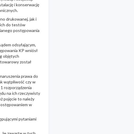
talację i konserwację
onicznych.
no drukowanej, jak i
 ich do testów
nianego postępowania
sądem odsyłającym,
tępowania KP wniósł
g objętych
k towarowy został
 naruszenia prawa do
ak wątpliwość czy w
. 1 rozporządzenia
du na ich rzeczywisty
 pojęcie to należy
z postępowaniem w
ępującymi pytaniami
b, że zawarte w tych