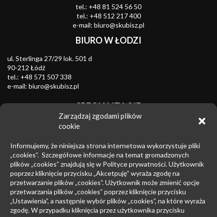
tel.:
+48 81 524 56 50
tel.:
+48 512 217 400
e-mail:
biuro@skubisz.pl
BIURO W ŁODZI
ul. Sterlinga 27/29 lok. 501 d
90-212 Łódź
tel.:
+48 571 507 338
e-mail:
biuro@skubisz.pl
SPECJALIZACJE
Zarządzaj zgodami plików
Znaki towarowe
cookie
Zwalczanie nieuczciwej konkurencji
Informujemy, że niniejsza strona internetowa wykorzystuje pliki
Wzory przemysłowe
„cookies”. Szczegółowe informacje na temat gromadzonych
plików „cookies” znajdują się w Polityce prywatności. Użytkownik
Patenty
poprzez kliknięcie przycisku „Akcetpuję” wyraża zgodę na
przetwarzanie plików „cookies”. Użytkownik może zmienić opcje
Prawo upadłościowe
przetwarzania plików „cookies” poprzez kliknięcie przycisku
Prawo autorskie
„Ustawienia”, a następnie wybór plików „cookies”, na które wyraża
zgodę. W przypadku kliknięcia przez użytkownika przycisku
Prowadzenie sporów sądowych