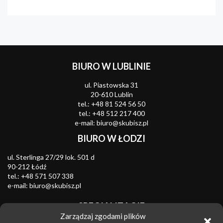
BIURO W LUBLINIE
ul. Piastowska 31
20-610 Lublin
tel.:
+48 81 524 56 50
tel.:
+48 512 217 400
e-mail:
biuro@skubisz.pl
BIURO W ŁODZI
ul. Sterlinga 27/29 lok. 501 d
90-212 Łódź
tel.:
+48 571 507 338
e-mail:
biuro@skubisz.pl
SPECJALIZACJE
Zarządzaj zgodami plików