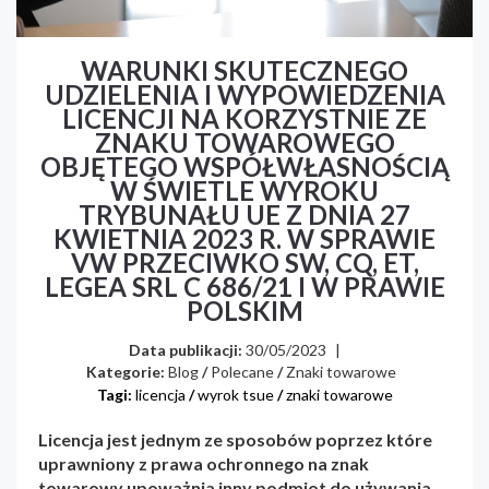
WARUNKI SKUTECZNEGO
UDZIELENIA I WYPOWIEDZENIA
LICENCJI NA KORZYSTNIE ZE
ZNAKU TOWAROWEGO
OBJĘTEGO WSPÓŁWŁASNOŚCIĄ
W ŚWIETLE WYROKU
TRYBUNAŁU UE Z DNIA 27
KWIETNIA 2023 R. W SPRAWIE
VW PRZECIWKO SW, CQ, ET,
LEGEA SRL C 686/21 I W PRAWIE
POLSKIM
Data publikacji:
30/05/2023
|
Kategorie:
Blog
/
Polecane
/
Znaki towarowe
Tagi:
licencja
/
wyrok tsue
/
znaki towarowe
Licencja jest jednym ze sposobów poprzez które
uprawniony z prawa ochronnego na znak
towarowy upoważnia inny podmiot do używania