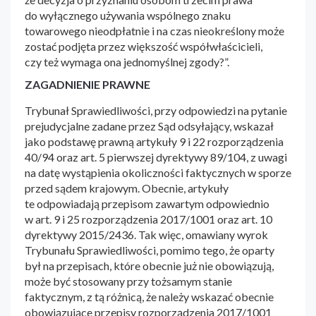
do wyłącznego używania wspólnego znaku
towarowego nieodpłatnie i na czas nieokreślony może
zostać podjęta przez większość współwłaścicieli,
czy też wymaga ona jednomyślnej zgody?”.
ZAGADNIENIE PRAWNE
Trybunał Sprawiedliwości, przy odpowiedzi na pytanie
prejudycjalne zadane przez Sąd odsyłający, wskazał
jako podstawę prawną artykuły 9 i 22 rozporządzenia
40/94 oraz art. 5 pierwszej dyrektywy 89/104, z uwagi
na datę wystąpienia okoliczności faktycznych w sporze
przed sądem krajowym. Obecnie, artykuły
te odpowiadają przepisom zawartym odpowiednio
w art. 9 i 25 rozporządzenia 2017/1001 oraz art. 10
dyrektywy 2015/2436. Tak więc, omawiany wyrok
Trybunału Sprawiedliwości, pomimo tego, że oparty
był na przepisach, które obecnie już nie obowiązują,
może być stosowany przy tożsamym stanie
faktycznym, z tą różnicą, że należy wskazać obecnie
obowiązujące przepisy rozporządzenia 2017/1001