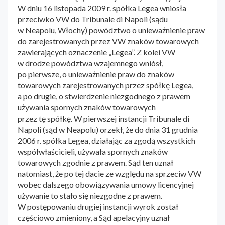
W dniu 16 listopada 2009 r. spółka Legea wniosła
przeciwko VW do Tribunale di Napoli (sądu
w Neapolu, Włochy) powództwo o unieważnienie praw
do zarejestrowanych przez VW znaków towarowych
zawierających oznaczenie „Legea”. Z kolei VW
w drodze powództwa wzajemnego wniósł,
po pierwsze, o unieważnienie praw do znaków
towarowych zarejestrowanych przez spółkę Legea,
a po drugie, o stwierdzenie niezgodnego z prawem
używania spornych znaków towarowych
przez tę spółkę. W pierwszej instancji Tribunale di
Napoli (sąd w Neapolu) orzekł, że do dnia 31 grudnia
2006 r. spółka Legea, działając za zgodą wszystkich
współwłaścicieli, używała spornych znaków
towarowych zgodnie z prawem. Sąd ten uznał
natomiast, że po tej dacie ze względu na sprzeciw VW
wobec dalszego obowiązywania umowy licencyjnej
używanie to stało się niezgodne z prawem.
W postępowaniu drugiej instancji wyrok został
częściowo zmieniony, a Sąd apelacyjny uznał