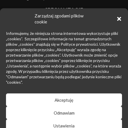
SPECJALIZACJE
Zarządzaj zgodami plików
Znaki towarowe
cookie
Zwalczanie nieuczciwej konkurencji
Informujemy, że niniejsza strona internetowa wykorzystuje pliki
Wzory przemysłowe
„cookies”. Szczegółowe informacje na temat gromadzonych
plików „cookies” znajdują się w Polityce prywatności. Użytkownik
Patenty
poprzez kliknięcie przycisku „Akcetpuję” wyraża zgodę na
przetwarzanie plików „cookies”. Użytkownik może zmienić opcje
Prawo upadłościowe
przetwarzania plików „cookies” poprzez kliknięcie przycisku
Prawo autorskie
„Ustawienia”, a następnie wybór plików „cookies”, na które wyraża
zgodę. W przypadku kliknięcia przez użytkownika przycisku
Prowadzenie sporów sądowych
"Odmawiam" przetwarzaniu będą podlegać jedynie konieczne pliki
"cookies".
Postępowanie przed EUIPO i Sądami UE
Rynek farmaceutyczny
Akceptuję
Odmawiam
Regulamin serwisu
|
Polityka prywatności
Ustawienia