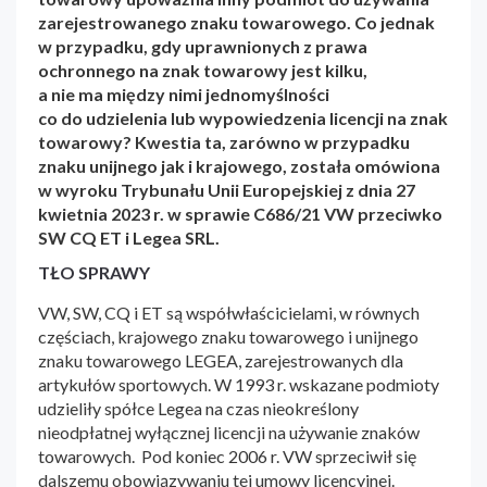
zarejestrowanego znaku towarowego. Co jednak
w przypadku, gdy uprawnionych z prawa
ochronnego na znak towarowy jest kilku,
a nie ma między nimi jednomyślności
co do udzielenia lub wypowiedzenia licencji na znak
towarowy? Kwestia ta, zarówno w przypadku
znaku unijnego jak i krajowego, została omówiona
w wyroku Trybunału Unii Europejskiej z dnia 27
kwietnia 2023 r. w sprawie C686/21 VW przeciwko
SW CQ ET i Legea SRL.
TŁO SPRAWY
VW, SW, CQ i ET są współwłaścicielami, w równych
częściach, krajowego znaku towarowego i unijnego
znaku towarowego LEGEA, zarejestrowanych dla
artykułów sportowych. W 1993 r. wskazane podmioty
udzieliły spółce Legea na czas nieokreślony
nieodpłatnej wyłącznej licencji na używanie znaków
towarowych. Pod koniec 2006 r. VW sprzeciwił się
dalszemu obowiązywaniu tej umowy licencyjnej.