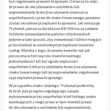
być regulowane prawem krajowym. Oznacza to więc,
że prawo do decydowania o udzieleniu lub
wypowiedzeniu licencji na używanie znaku przy
współwłasności praw do znaku towarowego, powinno
zostać określone przepisami krajowymi. Jak wskazuje
Trybunał, pierwsza dyrektywa 89/104 ma za zadanie
zbliżenie ustawodawstw państw członkowskich
jedynie w taki sposób, aby zniwelować różnice mogące
przeszkadzać w swobodnym przepływie towarów
i usług. Wynika z tego, że pewne kwestie, tak jak
poruszona w tym wyroku kwestia wymogu
jednomyślności lub też zgody większości
współwłaścicieli przy udzielaniu licencji na używanie
znaku towarowego lub jej wypowiadaniu, regulowane
są przepisami prawa krajowego.
W przypadku znaku Unijnego, Trybunał podkreśla,
że brak jest przepisu regulującego zasady
wykonywania przez współwłaścicieli takiego znaku
wynikających z niego praw, w tym również prawa
do decydowania o udzieleniu lub wypowiedzeniu