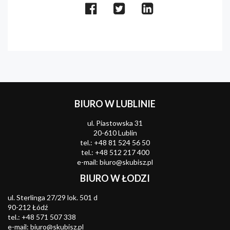
BIURO W LUBLINIE
ul. Piastowska 31
20-610 Lublin
tel.:
+48 81 524 56 50
tel.:
+48 512 217 400
e-mail:
biuro@skubisz.pl
BIURO W ŁODZI
ul. Sterlinga 27/29 lok. 501 d
90-212 Łódź
tel.:
+48 571 507 338
e-mail:
biuro@skubisz.pl