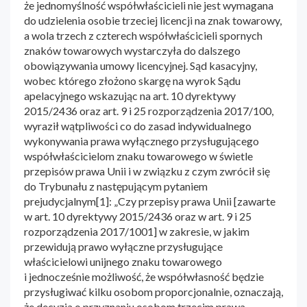
że jednomyślność współwłaścicieli nie jest wymagana
do udzielenia osobie trzeciej licencji na znak towarowy,
a wola trzech z czterech współwłaścicieli spornych
znaków towarowych wystarczyła do dalszego
obowiązywania umowy licencyjnej. Sąd kasacyjny,
wobec którego złożono skargę na wyrok Sądu
apelacyjnego wskazując na art. 10 dyrektywy
2015/2436 oraz art. 9 i 25 rozporządzenia 2017/100,
wyraził wątpliwości co do zasad indywidualnego
wykonywania prawa wyłącznego przysługującego
współwłaścicielom znaku towarowego w świetle
przepisów prawa Unii i w związku z czym zwrócił się
do Trybunału z następującym pytaniem
prejudycjalnym[1]: „Czy przepisy prawa Unii [zawarte
w art. 10 dyrektywy 2015/2436 oraz w art. 9 i 25
rozporządzenia 2017/1001] w zakresie, w jakim
przewidują prawo wyłączne przysługujące
właścicielowi unijnego znaku towarowego
i jednocześnie możliwość, że współwłasność będzie
przysługiwać kilku osobom proporcjonalnie, oznaczają,
że decyzja o przyznaniu osobom trzecim prawa