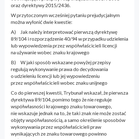
oraz dyrektywy 2015/2436.
W przytoczonym wcześniej pytaniu prejudycjalnym
można wyłonić dwie kwestie:
A) Jak należy interpretować pierwszą dyrektywę
89/104 i rozporządzenie 40/94 w przypadku udzielenia
lub wypowiedzenia przez współwłaścicieli licencji
na używanie wobec znaku krajowego
B) W jaki sposób wskazane powyżej przepisy
regulują wykonywanie prawa do decydowania
o udzieleniu licencji lub jej wypowiedzeniu
przez współwłaścicieli wobec znaku unijnego
Co do pierwszej kwestii, Trybunał wskazał, że pierwsza
dyrektywa 89/104, pomimo tego że nie reguluje
współwłasności krajowego znaku towarowego,
nie wskazuje jednak na to, że taki znak nie może zostać
objęty współwłasnością, a samo określenie sposobów
wykonywania przez współwłaścicieli praw
wynikających ze znaku towarowego powinno