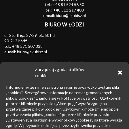
tel.:
+48 81 524 56 50
tel.:
+48 512 217 400
e-mail:
biuro@skubisz.pl
BIURO W ŁODZI
ul. Sterlinga 27/29 lok. 501 d
90-212 Łódź
tel.:
+48 571 507 338
e-mail:
biuro@skubisz.pl
SPECJALIZACJE
Zarządzaj zgodami plików
Znaki towarowe
cookie
Zwalczanie nieuczciwej konkurencji
Informujemy, że niniejsza strona internetowa wykorzystuje pliki
Wzory przemysłowe
„cookies”. Szczegółowe informacje na temat gromadzonych
plików „cookies” znajdują się w Polityce prywatności. Użytkownik
Patenty
poprzez kliknięcie przycisku „Akcetpuję” wyraża zgodę na
przetwarzanie plików „cookies”. Użytkownik może zmienić opcje
Prawo upadłościowe
przetwarzania plików „cookies” poprzez kliknięcie przycisku
Prawo autorskie
„Ustawienia”, a następnie wybór plików „cookies”, na które wyraża
zgodę. W przypadku kliknięcia przez użytkownika przycisku
Prowadzenie sporów sądowych