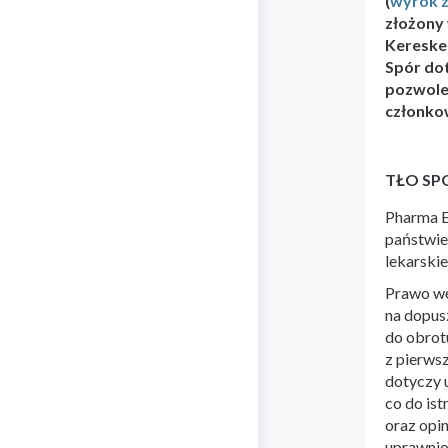
(
wyrok z
złożony
Keresked
Spór dot
pozwolen
członko
TŁO SP
Pharma E
państwie
lekarski
Prawo wę
na dopus
do obrot
z pierws
dotyczy 
co do is
oraz opi
uprawnio