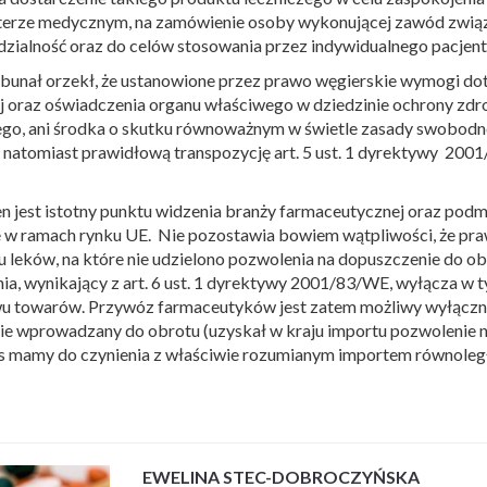
terze medycznym, na zamówienie osoby wykonującej zawód związa
zialność oraz do celów stosowania przez indywidualnego pacjent
ybunał orzekł, że ustanowione przez prawo węgierskie wymogi do
ej oraz oświadczenia organu właściwego w dziedzinie ochrony zdro
ego, ani środka o skutku równoważnym w świetle zasady swobod
 natomiast prawidłową transpozycję art. 5 ust. 1 dyrektywy 20
n jest istotny punktu widzenia branży farmaceutycznej oraz pod
e w ramach rynku UE. Nie pozostawia bowiem wątpliwości, że pr
u leków, na które nie udzielono pozwolenia na dopuszczenie do 
ia, wynikający z art. 6 ust. 1 dyrektywy 2001/83/WE, wyłącza w
u towarów. Przywóz farmaceutyków jest zatem możliwy wyłącznie w
lnie wprowadzany do obrotu (uzyskał w kraju importu pozwolenie 
mamy do czynienia z właściwie rozumianym importem równoleg
EWELINA STEC-DOBROCZYŃSKA