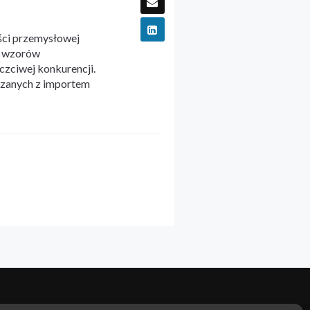
ści przemysłowej
i wzorów
czciwej konkurencji.
ązanych z importem