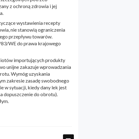
ny z ochroną zdrowia i jej
a.
tyczące wystawienia recepty
wia, nie stanowią ograniczenia
nego przepływu towarów.
01/83/WE do prawa krajowego
miotów importujących produkty
awo unijne zakazuje wprowadzania
obrotu. Wymóg uzyskania
 tym zakresie zasadę swobodnego
 sytuacji, kiedy dany lek jest
na dopuszczenie do obrotu).
łym.