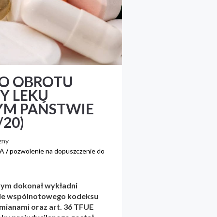
DO OBROTU
Y LEKU
YM PAŃSTWIE
/20)
zny
A
/
pozwolenie na dopuszczenie do
órym dokonał wykładni
rawie wspólnotowego kodeksu
mianami oraz art. 36 TFUE