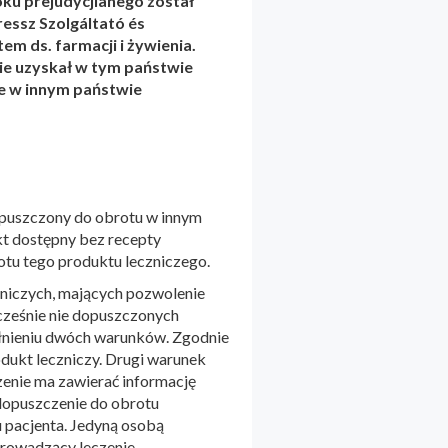
ku prejudycjlanego został
essz Szolgáltató és
em ds. farmacji i żywienia.
ie uzyskał w tym państwie
ie w innym państwie
opuszczony do obrotu w innym
t dostępny bez recepty
otu tego produktu leczniczego.
niczych, mających pozwolenie
cześnie nie dopuszczonych
ełnieniu dwóch warunków. Zgodnie
odukt leczniczy. Drugi warunek
czenie ma zawierać informację
 dopuszczenie do obrotu
 pacjenta. Jedyną osobą
prowadzący leczenie.