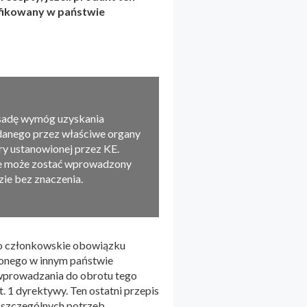
syfikowany w państwie
asadę wymóg uzyskania
danego przez właściwe organy
y ustanowionej przez KE.
nie może zostać wprowadzony
zie bez znaczenia.
wo członkowskie obowiązku
lonego w innym państwie
 wprowadzania do obrotu tego
. 1 dyrektywy. Ten ostatni przepis
a szczególnych potrzeb