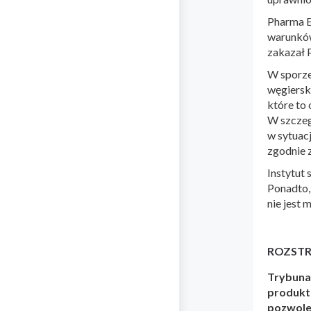
Pharma E
warunków
zakazał 
W sporze
węgiersk
które to 
W szczeg
w sytuac
zgodnie 
Instytut 
Ponadto,
nie jest 
ROZSTR
Trybuna
produkt
pozwolen