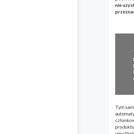
nie uzys
przezna
Tym samy
automaty
członkow
produktu 
umożliwi