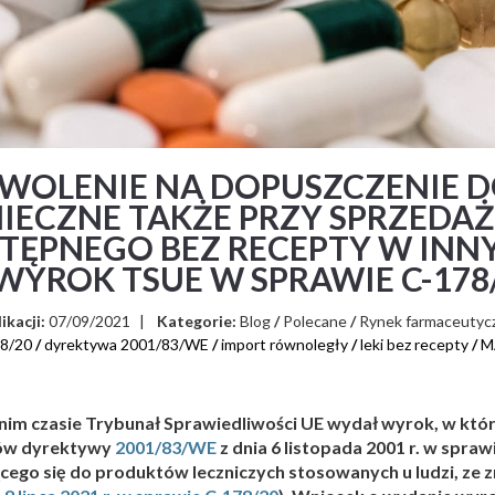
WOLENIE NA DOPUSZCZENIE 
IECZNE TAKŻE PRZY SPRZEDAŻ
TĘPNEGO BEZ RECEPTY W INN
(WYROK TSUE W SPRAWIE C-178
ikacji:
07/09/2021
|
Kategorie:
Blog
/
Polecane
/
Rynek farmaceutyc
78/20
/
dyrektywa 2001/83/WE
/
import równoległy
/
leki bez recepty
/
M
nim czasie Trybunał Sprawiedliwości UE wydał wyrok, w kt
ów dyrektywy
2001/83/WE
z dnia 6 listopada 2001 r. w sp
ego się do produktów leczniczych stosowanych u ludzi, ze z