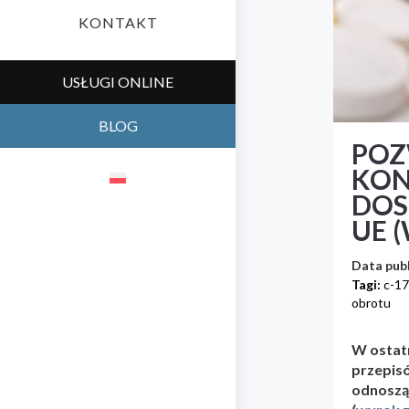
KONTAKT
USŁUGI ONLINE
BLOG
POZ
KON
DOS
UE 
Data publ
Tagi:
c-1
obrotu
W ostat
przepis
odnosząc