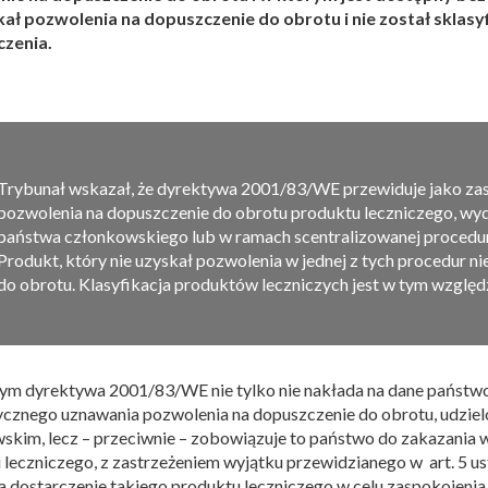
kał pozwolenia na dopuszczenie do obrotu i nie został skla
czenia.
Trybunał wskazał, że dyrektywa 2001/83/WE przewiduje jako z
pozwolenia na dopuszczenie do obrotu produktu leczniczego, wy
państwa członkowskiego lub w ramach scentralizowanej procedur
Produkt, który nie uzyskał pozwolenia w jednej z tych procedur 
do obrotu. Klasyfikacja produktów leczniczych jest w tym względ
m dyrektywa 2001/83/WE nie tylko nie nakłada na dane państ
cznego uznawania pozwolenia na dopuszczenie do obrotu, udzie
skim, lecz – przeciwnie – zobowiązuje to państwo do zakazania
leczniczego, z zastrzeżeniem wyjątku przewidzianego w art. 5 ust
a dostarczenie takiego produktu leczniczego w celu zaspokojeni