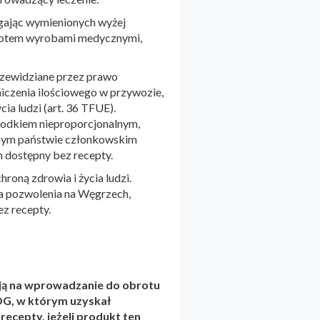
egając wymienionych wyżej
brotem wyrobami medycznymi,
rzewidziane przez prawo
niczenia ilościowego w przywozie,
ia ludzi (art. 36 TFUE).
środkiem nieproporcjonalnym,
innym państwie członkowskim
m dostępny bez recepty.
hroną zdrowia i życia ludzi.
ka pozwolenia na Węgrzech,
ez recepty.
ają na wprowadzanie do obrotu
OG, w którym uzyskał
ecepty, jeżeli produkt ten