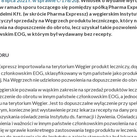
 8 lipca 2021 r. w sprawie C-178/20
). Wniosek o wydanie wyro
 w ramach sporu toczącego się pomiędzy spółką Pharma Expr
elmi Kft. (w skrócie Pharma Expressz) a węgierskim Instytut
yczył sprzedaży na Węgrzech produktu leczniczego, który n
ia na dopuszczenie do obrotu, lecz uzyskał takie pozwolen
wskim EOG, w którym był wydawany bez recepty.
ORU
xpressz importowała na terytorium Węgier produkt leczniczy, d
 członkowskim EOG, sklasyfikowany w tym państwie jako produk
ej. Na Węgrzech nie udzielono pozwolenia na dopuszczenie do obr
gierskie pozwala w wąskim zakresie na sprzedaż produktów lecz
zczenie do obrotu w innym państwie członkowskim EOG, a jedno
u na terytorium Węgier. Jest to dopuszczalne wyłączenie przy sp
zym, konieczne jest wystawienie przez lekarza recepty na dany pr
uzyskania oświadczenia Instytutu ds. farmacji i żywienia. Oświad
tnienia i ważności w innym państwie członkowskim pozwolenia na
nię w sprawie konkretnego zastosowania tego produktu w leczeniu
ną do zwrócenia się do Instytutu o zajęcie stanowiska był lekarz 