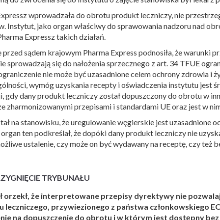
xpressz wprowadzała do obrotu produkt leczniczy, nie przestrz
. Instytut, jako organ właściwy do sprawowania nadzoru nad o
Pharma Expressz takich działań.
 przed sądem krajowym Pharma Express podnosiła, że warunki p
ie sprowadzają się do nałożenia sprzecznego z art. 34 TFUE ogra
ograniczenie nie może być uzasadnione celem ochrony zdrowia i życ
ólności, wymóg uzyskania recepty i oświadczenia instytutu jest 
ji, gdy dany produkt leczniczy został dopuszczony do obrotu w 
ze zharmonizowanymi przepisami i standardami UE oraz jest w ni
stał na stanowisku, że uregulowanie węgierskie jest uzasadnione oc
 organ ten podkreślał, że dopóki dany produkt leczniczy nie uzys
możliwe ustalenie, czy może on być wydawany na receptę, czy też b
ZYGNIĘCIE TRYBUNAŁU
ł orzekł, że interpretowane przepisy dyrektywy nie pozwal
u leczniczego, przywiezionego z państwa członkowskiego E
ie na dopuszczenie do obrotu i w którym jest dostępny bez r