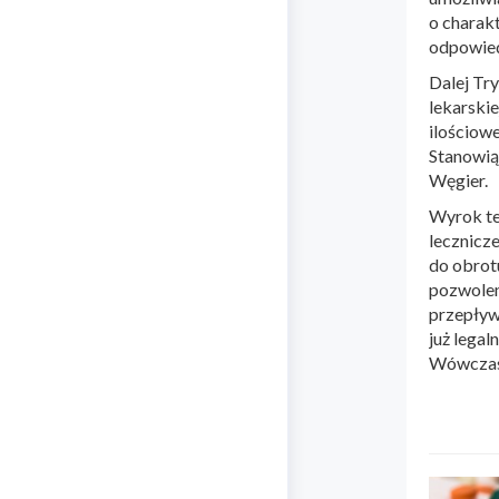
o charak
odpowied
Dalej Tr
lekarski
ilościow
Stanowią
Węgier.
Wyrok te
lecznicz
do obrot
pozwolen
przepływ
już lega
Wówczas 