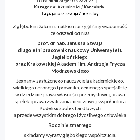
Data publikacji:
03/03/2022
|
Kategorie:
Aktualności
/
Kancelaria
Tagi:
janusz szwaja
/
nekrolog
Z głębokim żalem i smutkiem przyjęliśmy wiadomość,
że odszedł od Nas
prof. dr hab. Janusza Szwaja
długoletni pracownik naukowy Uniwersytetu
Jagiellońskiego
oraz Krakowskiej Akademii im. Andrzeja Frycza
Modrzewskiego
żegnamy zasłużonego nauczyciela akademickiego,
wielkiego uczonego i prawnika, cenionego specjalistę
w dziedzinie prawa własności przemysłowej, prawa
spółek i prawa zwalczania nieuczciwej, współautora
Kodeksu spółek handlowych
a przede wszystkim dobrego i życzliwego człowieka
Rodzinie zmarłego
składamy wyrazy głębokiego współczucia.