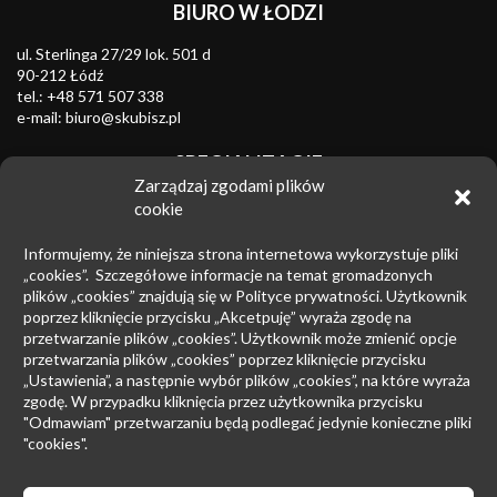
BIURO W ŁODZI
ul. Sterlinga 27/29 lok. 501 d
90-212 Łódź
tel.:
+48 571 507 338
e-mail:
biuro@skubisz.pl
SPECJALIZACJE
Zarządzaj zgodami plików
Znaki towarowe
cookie
Zwalczanie nieuczciwej konkurencji
Informujemy, że niniejsza strona internetowa wykorzystuje pliki
Wzory przemysłowe
„cookies”. Szczegółowe informacje na temat gromadzonych
plików „cookies” znajdują się w Polityce prywatności. Użytkownik
Patenty
poprzez kliknięcie przycisku „Akcetpuję” wyraża zgodę na
przetwarzanie plików „cookies”. Użytkownik może zmienić opcje
Prawo upadłościowe
przetwarzania plików „cookies” poprzez kliknięcie przycisku
Prawo autorskie
„Ustawienia”, a następnie wybór plików „cookies”, na które wyraża
zgodę. W przypadku kliknięcia przez użytkownika przycisku
Prowadzenie sporów sądowych
"Odmawiam" przetwarzaniu będą podlegać jedynie konieczne pliki
"cookies".
Postępowanie przed EUIPO i Sądami UE
Rynek farmaceutyczny