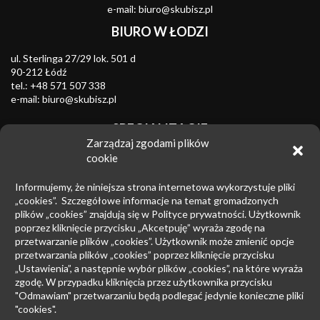
e-mail:
biuro@skubisz.pl
BIURO W ŁODZI
ul. Sterlinga 27/29 lok. 501 d
90-212 Łódź
tel.:
+48 571 507 338
e-mail:
biuro@skubisz.pl
SPECJALIZACJE
Zarządzaj zgodami plików
Znaki towarowe
cookie
Zwalczanie nieuczciwej konkurencji
Informujemy, że niniejsza strona internetowa wykorzystuje pliki
Wzory przemysłowe
„cookies”. Szczegółowe informacje na temat gromadzonych
plików „cookies” znajdują się w Polityce prywatności. Użytkownik
Patenty
poprzez kliknięcie przycisku „Akcetpuję” wyraża zgodę na
przetwarzanie plików „cookies”. Użytkownik może zmienić opcje
Prawo upadłościowe
przetwarzania plików „cookies” poprzez kliknięcie przycisku
Prawo autorskie
„Ustawienia”, a następnie wybór plików „cookies”, na które wyraża
zgodę. W przypadku kliknięcia przez użytkownika przycisku
Prowadzenie sporów sądowych
"Odmawiam" przetwarzaniu będą podlegać jedynie konieczne pliki
"cookies".
Postępowanie przed EUIPO i Sądami UE