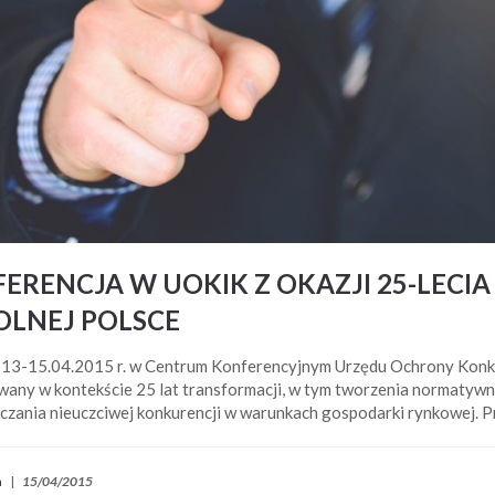
ERENCJA W UOKIK Z OKAZJI 25-LECI
LNEJ POLSCE
 13-15.04.2015 r. w Centrum Konferencyjnym Urzędu Ochrony Konku
any w kon­tek­ście 25 lat transformacji, w tym tworzenia normaty
czania nieuczciwej konkurencji w warunkach gospodarki rynkowej. P
a
|
15/04/2015