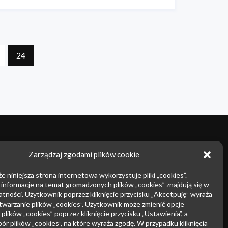
24
owarowe
Prawo autorskie
Zarządzaj zgodami plików cookie
nie nieuczciwej
Prowadzenie sporów sądowych
e niniejsza strona internetowa wykorzystuje pliki „cookies”.
ncji
Postępowanie przed EUIPO i
nformacje na temat gromadzonych plików „cookies” znajdują się w
przemysłowe
Sądami UE
atności. Użytkownik poprzez kliknięcie przycisku „Akcetpuję” wyraża
twarzanie plików „cookies”. Użytkownik może zmienić opcje
Rynek farmaceutyczny
plików „cookies” poprzez kliknięcie przycisku „Ustawienia”, a
ór plików „cookies”, na które wyraża zgodę. W przypadku kliknięcia
upadłościowe