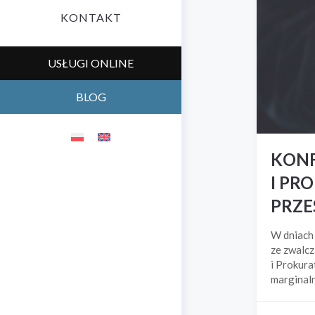
KONTAKT
USŁUGI ONLINE
BLOG
KONF
I PR
PRZE
W dniach
ze zwalc
i Prokura
marginal