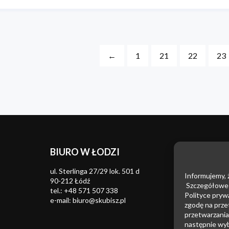
←
1
21
22
23
BIURO W ŁODZI
Znaki t
Zwalcza
ul. Sterlinga 27/29 lok. 501 d
Informujemy, ż
konkure
90-212 Łódź
Szczegółowe i
tel.:
+48 571 507 338
Wzory 
Polityce pryw
e-mail:
biuro@skubisz.pl
zgodę na prze
Patenty
przetwarzania 
następnie wyb
Prawo 