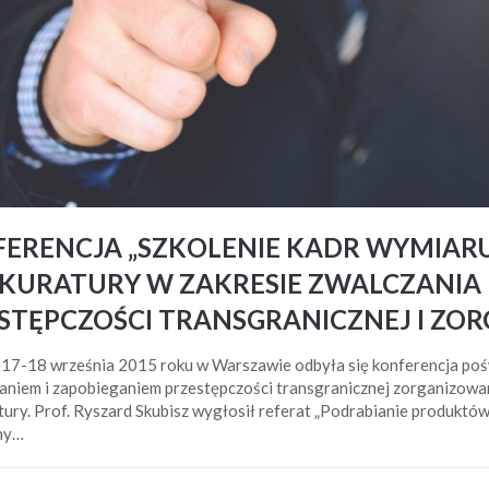
ERENCJA „SZKOLENIE KADR WYMIAR
OKURATURY W ZAKRESIE ZWALCZANIA 
STĘPCZOŚCI TRANSGRANICZNEJ I ZO
 17-18 września 2015 roku w Warszawie odbyła się konferencja p
zaniem i zapobieganiem przestępczości transgranicznej zorganizow
tury. Prof. Ryszard Skubisz wygłosił referat „Podrabianie produkt
ny…