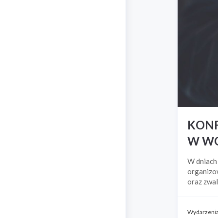
KONF
W WO
W dniach
organizow
oraz zwal
Wydarzeni