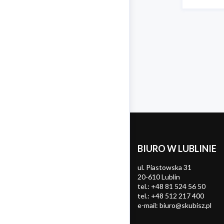
BIURO W LUBLINIE
ul. Piastowska 31
20-610 Lublin
tel.:
+48 81 524 56 50
tel.:
+48 512 217 400
e-mail:
biuro@skubisz.pl