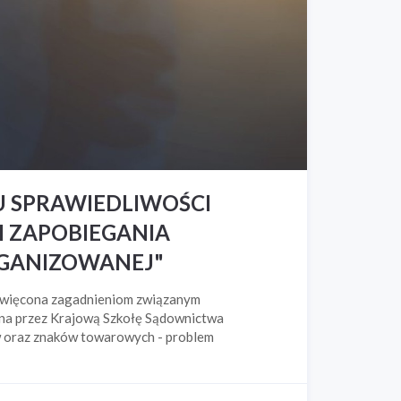
U SPRAWIEDLIWOŚCI
I ZAPOBIEGANIA
RGANIZOWANEJ"
oświęcona zagadnieniom związanym
ana przez Krajową Szkołę Sądownictwa
ów oraz znaków towarowych - problem