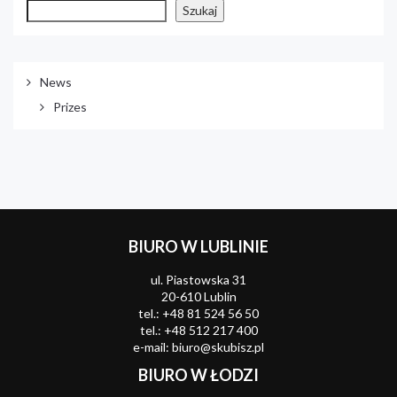
Szukaj
News
Prizes
BIURO W LUBLINIE
ul. Piastowska 31
20-610 Lublin
tel.:
+48 81 524 56 50
tel.:
+48 512 217 400
e-mail:
biuro@skubisz.pl
BIURO W ŁODZI