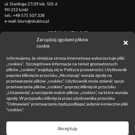
ul. Sterlinga 27/29 lok. 501 d
90-212 Łódź
tel.:
+48 571 507 338
e-mail:
biuro@skubisz.pl
SPECJALIZACJE
Zarządzaj zgodami plików
Znaki towarowe
cookie
Zwalczanie nieuczciwej konkurencji
Informujemy, że niniejsza strona internetowa wykorzystuje pliki
Wzory przemysłowe
„cookies”. Szczegółowe informacje na temat gromadzonych
plików „cookies” znajdują się w Polityce prywatności. Użytkownik
Patenty
poprzez kliknięcie przycisku „Akcetpuję” wyraża zgodę na
przetwarzanie plików „cookies”. Użytkownik może zmienić opcje
Prawo upadłościowe
przetwarzania plików „cookies” poprzez kliknięcie przycisku
Prawo autorskie
„Ustawienia”, a następnie wybór plików „cookies”, na które wyraża
zgodę. W przypadku kliknięcia przez użytkownika przycisku
Prowadzenie sporów sądowych
"Odmawiam" przetwarzaniu będą podlegać jedynie konieczne pliki
"cookies".
Postępowanie przed EUIPO i Sądami UE
Rynek farmaceutyczny
Akceptuję