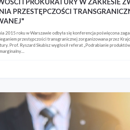
WOŚCI I PROKURATURY W ZAKRESIE 
NIA PRZESTĘPCZOŚCI TRANSGRANICZN
WANEJ"
ia 2015 roku w Warszawie odbyła się konferencja poświęcona zag
bieganiem przestępczości transgranicznej zorganizowana przez Kraj
ury. Prof. Ryszard Skubisz wygłosił referat „Podrabianie produktó
 marginalny…