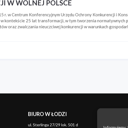
I W WOLNEJ POLSCE
5 r. w Centrum Konferencyjnym Urzędu Ochrony Konkurencji i Kon
 kon­tek­ście 25 lat transformacji, w tym tworzenia normatywnych
tów oraz zwalczania nieuczciwej konkurencji w warunkach gospodar
BIURO W ŁODZI
Znaki t
Zwalcza
ul. Sterlinga 27/29 lok. 501 d
Informujemy, ż