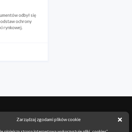
sumentów odbył się
 podstaw ochrony
ki rynkowej.
owarowe
Prawo autorskie
Zarządzaj zgodami plików cookie
nie nieuczciwej
Prowadzenie sporów sądowych
e niniejsza strona internetowa wykorzystuje pliki „cookies”.