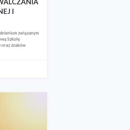
ZWALCZANIA
EJ I
adnieniom związanym
ową Szkołę
w oraz znaków