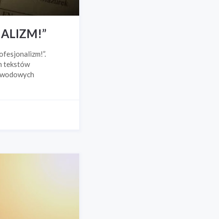
ALIZM!”
fesjonalizm!”.
m tekstów
zawodowych