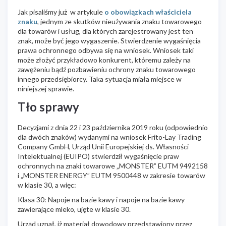
Jak pisaliśmy już w artykule
o obowiązkach właściciela
znaku
, jednym ze skutków nieużywania znaku towarowego
dla towarów i usług, dla których zarejestrowany jest ten
znak, może być jego wygaszenie. Stwierdzenie wygaśnięcia
prawa ochronnego odbywa się na wniosek. Wniosek taki
może złożyć przykładowo konkurent, któremu zależy na
zawężeniu bądź pozbawieniu ochrony znaku towarowego
innego przedsiębiorcy. Taka sytuacja miała miejsce w
niniejszej sprawie.
Tło sprawy
Decyzjami z dnia 22 i 23 października 2019 roku (odpowiednio
dla dwóch znaków) wydanymi na wniosek Frito-Lay Trading
Company GmbH, Urząd Unii Europejskiej ds. Własności
Intelektualnej (EUIPO) stwierdził wygaśnięcie praw
ochronnych na znaki towarowe „MONSTER” EUTM 9492158
i „MONSTER ENERGY” EUTM 9500448 w zakresie towarów
w klasie 30, a więc:
Klasa 30: Napoje na bazie kawy i napoje na bazie kawy
zawierające mleko, ujęte w klasie 30.
Urząd uznał, iż materiał dowodowy przedstawiony przez