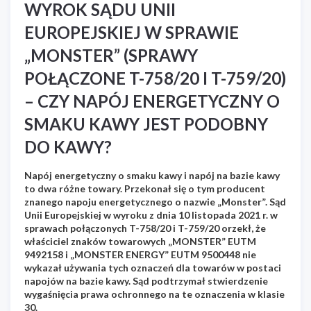
WYROK SĄDU UNII
EUROPEJSKIEJ W SPRAWIE
„MONSTER” (SPRAWY
POŁĄCZONE T-758/20 I T-759/20)
– CZY NAPÓJ ENERGETYCZNY O
SMAKU KAWY JEST PODOBNY
DO KAWY?
Napój energetyczny o smaku kawy i napój na bazie kawy
to dwa różne towary. Przekonał się o tym producent
znanego napoju energetycznego o nazwie „Monster”. Sąd
Unii Europejskiej w wyroku z dnia 10 listopada 2021 r. w
sprawach połączonych T-758/20 i T-759/20 orzekł, że
właściciel znaków towarowych „MONSTER” EUTM
9492158 i „MONSTER ENERGY” EUTM 9500448 nie
wykazał używania tych oznaczeń dla towarów w postaci
napojów na bazie kawy. Sąd podtrzymał stwierdzenie
wygaśnięcia prawa ochronnego na te oznaczenia w klasie
30.