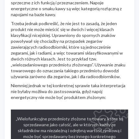
sprzeczne z ich funkcją i przeznaczeniem. Napoje
energetyczne o smaku kawy są więc kategorią rozłączną z
napojami na bazie kawy.
Trzeba jednak podkreślić, że nie jest to zasadą, że jeden
produkt nie może mieścić się w dwóch i więcej klasach
klasyfikacji nicejskiej. Uprawniony do spornych znaków
powoływał się chociażby na przypadek zegarów
zawierających radioodbiorniki, które są jednocześnie
zegarami, jak i radiami, a więc towarami sklasyfikowanymi w
dwóch różnych klasach. Jest to przykład tzw.
„wielozadaniowego przedmiotu złożonego”. Używanie znaku
towarowego do oznaczania takiego przedmiotu dowodzi
używania zarówno dla zegarów, jak i dla radioodbiorników.
Niemniej jednak w tej konkretnej sprawie taka interpretacja
nie byłaby możliwa do zastosowania, gdyż napój
energetyczny nie może być produktem złożonym:
„Wielofunkcyjne przedmioty złożone to towary, które są
sprzedawane jako całość, ale w których każdy ze
składników ma niezależną i odrębną wartość rynkową i
może być sprzedawany bez innego konkretnego