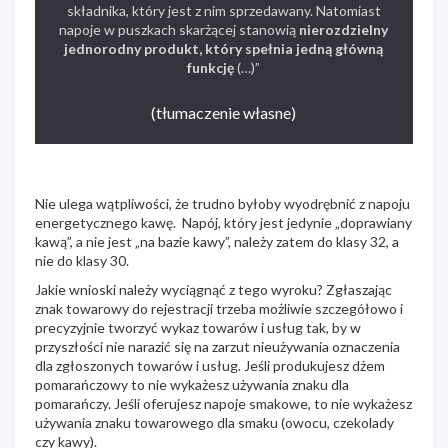
składnika, który jest z nim sprzedawany. Natomiast
napoje w puszkach skarżącej stanowią
nierozdzielny
jednorodny produkt, który spełnia jedną główną
funkcję
(…)”
(tłumaczenie własne)
Nie ulega wątpliwości, że trudno byłoby wyodrębnić z napoju
energetycznego kawę. Napój, który jest jedynie „doprawiany
kawą”, a nie jest „na bazie kawy”, należy zatem do klasy 32, a
nie do klasy 30.
Jakie wnioski należy wyciągnąć z tego wyroku? Zgłaszając
znak towarowy do rejestracji trzeba możliwie szczegółowo i
precyzyjnie tworzyć wykaz towarów i usług tak, by w
przyszłości nie narazić się na zarzut nieużywania oznaczenia
dla zgłoszonych towarów i usług. Jeśli produkujesz dżem
pomarańczowy to nie wykażesz używania znaku dla
pomarańczy. Jeśli oferujesz napoje smakowe, to nie wykażesz
używania znaku towarowego dla smaku (owocu, czekolady
czy kawy).