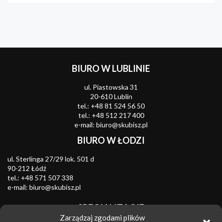
BIURO W LUBLINIE
ul. Piastowska 31
20-610 Lublin
tel.:
+48 81 524 56 50
tel.:
+48 512 217 400
e-mail:
biuro@skubisz.pl
BIURO W ŁODZI
ul. Sterlinga 27/29 lok. 501 d
90-212 Łódź
tel.:
+48 571 507 338
e-mail:
biuro@skubisz.pl
SPECJALIZACJE
Zarządzaj zgodami plików