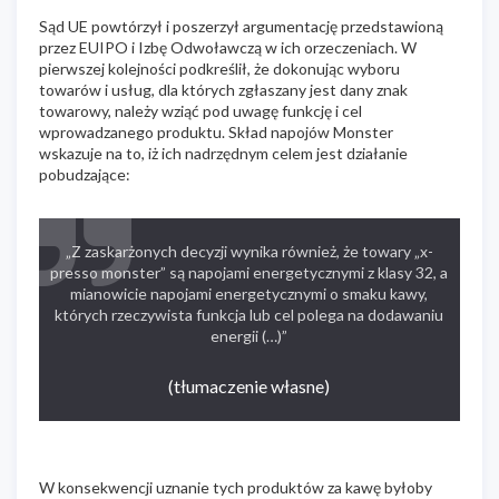
Sąd UE powtórzył i poszerzył argumentację przedstawioną
przez EUIPO i Izbę Odwoławczą w ich orzeczeniach. W
pierwszej kolejności podkreślił, że dokonując wyboru
towarów i usług, dla których zgłaszany jest dany znak
towarowy, należy wziąć pod uwagę funkcję i cel
wprowadzanego produktu. Skład napojów Monster
wskazuje na to, iż ich nadrzędnym celem jest działanie
pobudzające:
„Z zaskarżonych decyzji wynika również, że towary „x-
presso monster” są napojami energetycznymi z klasy 32, a
mianowicie napojami energetycznymi o smaku kawy,
których rzeczywista funkcja lub cel polega na dodawaniu
energii (…)”
(tłumaczenie własne)
W konsekwencji uznanie tych produktów za kawę byłoby