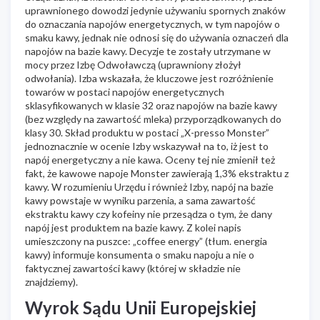
uprawnionego dowodzi jedynie używaniu spornych znaków
do oznaczania napojów energetycznych, w tym napojów o
smaku kawy, jednak nie odnosi się do używania oznaczeń dla
napojów na bazie kawy. Decyzje te zostały utrzymane w
mocy przez Izbę Odwoławczą (uprawniony złożył
odwołania). Izba wskazała, że kluczowe jest rozróżnienie
towarów w postaci napojów energetycznych
sklasyfikowanych w klasie 32 oraz napojów na bazie kawy
(bez względy na zawartość mleka) przyporządkowanych do
klasy 30. Skład produktu w postaci „X-presso Monster”
jednoznacznie w ocenie Izby wskazywał na to, iż jest to
napój energetyczny a nie kawa. Oceny tej nie zmienił też
fakt, że kawowe napoje Monster zawierają 1,3% ekstraktu z
kawy. W rozumieniu Urzędu i również Izby, napój na bazie
kawy powstaje w wyniku parzenia, a sama zawartość
ekstraktu kawy czy kofeiny nie przesądza o tym, że dany
napój jest produktem na bazie kawy. Z kolei napis
umieszczony na puszce: „coffee energy” (tłum. energia
kawy) informuje konsumenta o smaku napoju a nie o
faktycznej zawartości kawy (której w składzie nie
znajdziemy).
Wyrok Sądu Unii Europejskiej