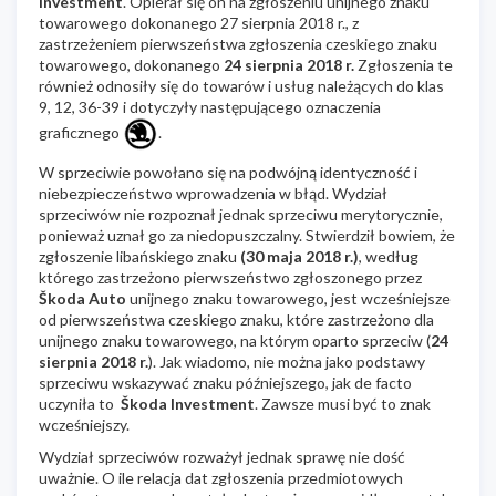
Investment
. Opierał się on na zgłoszeniu unijnego znaku
towarowego dokonanego 27 sierpnia 2018 r., z
zastrzeżeniem pierwszeństwa zgłoszenia czeskiego znaku
towarowego, dokonanego
24 sierpnia 2018 r.
Zgłoszenia te
również odnosiły się do towarów i usług należących do klas
9, 12, 36-39 i dotyczyły następującego oznaczenia
graficznego
.
W sprzeciwie powołano się na podwójną identyczność i
niebezpieczeństwo wprowadzenia w błąd. Wydział
sprzeciwów nie rozpoznał jednak sprzeciwu merytorycznie,
ponieważ uznał go za niedopuszczalny. Stwierdził bowiem, że
zgłoszenie libańskiego znaku
(30 maja 2018 r.)
, według
którego zastrzeżono pierwszeństwo zgłoszonego przez
Škoda Auto
unijnego znaku towarowego, jest wcześniejsze
od pierwszeństwa czeskiego znaku, które zastrzeżono dla
unijnego znaku towarowego, na którym oparto sprzeciw (
24
sierpnia 2018 r.
). Jak wiadomo, nie można jako podstawy
sprzeciwu wskazywać znaku późniejszego, jak de facto
uczyniła to
Škoda Investment
. Zawsze musi być to znak
wcześniejszy.
Wydział sprzeciwów rozważył jednak sprawę nie dość
uważnie. O ile relacja dat zgłoszenia przedmiotowych