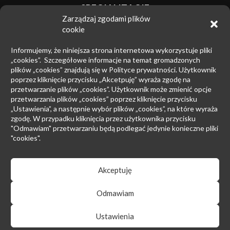
SPECJALIZACJE
Zarządzaj zgodami plików
Znaki towarowe
cookie
Zwalczanie nieuczciwej konkurencji
Informujemy, że niniejsza strona internetowa wykorzystuje pliki
Wzory przemysłowe
„cookies”. Szczegółowe informacje na temat gromadzonych
plików „cookies” znajdują się w Polityce prywatności. Użytkownik
Patenty
poprzez kliknięcie przycisku „Akcetpuję” wyraża zgodę na
przetwarzanie plików „cookies”. Użytkownik może zmienić opcje
Prawo upadłościowe
przetwarzania plików „cookies” poprzez kliknięcie przycisku
Prawo autorskie
„Ustawienia”, a następnie wybór plików „cookies”, na które wyraża
zgodę. W przypadku kliknięcia przez użytkownika przycisku
Prowadzenie sporów sądowych
"Odmawiam" przetwarzaniu będą podlegać jedynie konieczne pliki
"cookies".
Postępowanie przed EUIPO i Sądami UE
Rynek farmaceutyczny
Akceptuję
Odmawiam
Regulamin serwisu
|
Polityka prywatności
Ustawienia