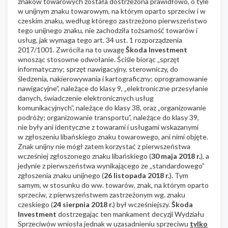
znaków towarowych została dostrzeżona prawidłowo, o tyle
w unijnym znaku towarowym, na którym oparto sprzeciw i w
czeskim znaku, według którego zastrzeżono pierwszeństwo
tego unijnego znaku, nie zachodziła tożsamość towarów i
usług, jak wymaga tego art. 34 ust. 1 rozporządzenia
2017/1001. Zwróciła na to uwagę
Škoda Investment
wnosząc stosowne odwołanie. Ściśle biorąc „sprzęt
informatyczny; sprzęt nawigacyjny, sterowniczy, do
śledzenia, nakierowywania i kartograficzny; oprogramowanie
nawigacyjne”, należące do klasy 9, „elektroniczne przesyłanie
danych, świadczenie elektronicznych usług
komunikacyjnych”, należące do klasy 38, oraz „organizowanie
podróży; organizowanie transportu”, należące do klasy 39,
nie były ani identyczne z towarami i usługami wskazanymi
w zgłoszeniu libańskiego znaku towarowego, ani nimi objęte.
Znak unijny nie mógł zatem korzystać z pierwszeństwa
wcześniej zgłoszonego znaku libańskiego (
30 maja 2018 r.
), a
jedynie z pierwszeństwa wynikającego ze „standardowego”
zgłoszenia znaku unijnego (
26 listopada 2018 r.
). Tym
samym, w stosunku do ww. towarów, znak, na którym oparto
sprzeciw, z pierwszeństwem zastrzeżonym wg. znaku
czeskiego (
24 sierpnia 2018 r.
) był wcześniejszy.
Škoda
Investment
dostrzegając ten mankament decyzji Wydziału
Sprzeciwów wniosła jednak w uzasadnieniu sprzeciwu
tylko