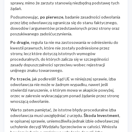
sprawy, mimo że zarzuty stanowią niezbędną podstawę tych
żądań.
Podsumowując,
po pierwsze
, badanie zasadności odwołania
przez izbę odwoławczą ogranicza się do stanu faktycznego,
dowodów i argumentów przedstawionych przez strony oraz
poszukiwanego zadośćuczynienia.
Po drugie
, reguła ta nie ma zastosowania w odniesieniu do
kwestii prawnych, które nie zostały podniesione przez
strony, lecz które dotyczą istotnych wymogów
proceduralnych, do których zalicza się w szczególności
zasady dopuszczalności sprzeciwu wobec rejestracji
unijnego znaku towarowego.
Po trzecie
, jak podkreślił Sąd UE w niniejszej sprawie, izba
odwoławcza nie może w żadnym wypadku, nawet jeśli
stwierdzi naruszenie, o którym mowa w akapicie powyżej,
orzec w zakresie wykraczającym ponad żądanie przez stronę
wnoszącą odwołanie.
Warto zatem pamiętać, że istotne błędy proceduralne izba
odwoławcza musi uwzględniać z urzędu.
Škoda Investment
,
w opisanej sprawie, uniemożliwiła jednak izbie odwoławczej
uchylenie decyzji Wydziału Sprzeciwów w całości. Wniosła