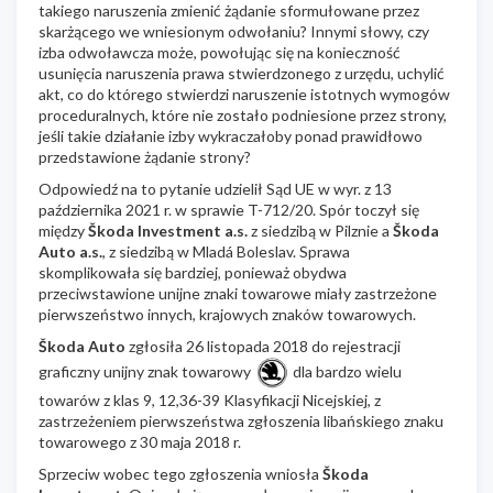
takiego naruszenia zmienić żądanie sformułowane przez
skarżącego we wniesionym odwołaniu? Innymi słowy, czy
izba odwoławcza może, powołując się na konieczność
usunięcia naruszenia prawa stwierdzonego z urzędu, uchylić
akt, co do którego stwierdzi naruszenie istotnych wymogów
proceduralnych, które nie zostało podniesione przez strony,
jeśli takie działanie izby wykraczałoby ponad prawidłowo
przedstawione żądanie strony?
Odpowiedź na to pytanie udzielił Sąd UE w wyr. z 13
października 2021 r. w sprawie T-712/20. Spór toczył się
między
Škoda Investment a.s.
z siedzibą w Pilznie a
Škoda
Auto a.s.
, z siedzibą w Mladá Boleslav. Sprawa
skomplikowała się bardziej, ponieważ obydwa
przeciwstawione unijne znaki towarowe miały zastrzeżone
pierwszeństwo innych, krajowych znaków towarowych.
Škoda Auto
zgłosiła 26 listopada 2018 do rejestracji
graficzny unijny znak towarowy
dla bardzo wielu
towarów z klas 9, 12,36-39 Klasyfikacji Nicejskiej, z
zastrzeżeniem pierwszeństwa zgłoszenia libańskiego znaku
towarowego z 30 maja 2018 r.
Sprzeciw wobec tego zgłoszenia wniosła
Škoda