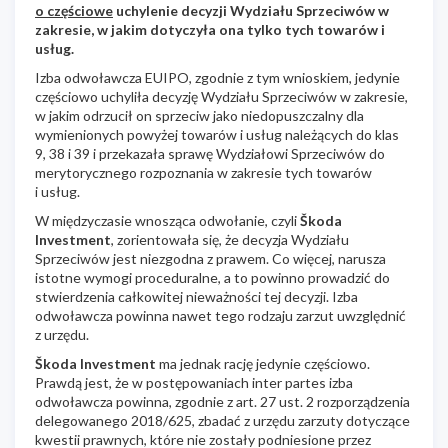
o częściowe
uchylenie decyzji Wydziału Sprzeciwów w
zakresie, w jakim dotyczyła ona tylko tych towarów i
usług.
Izba odwoławcza EUIPO, zgodnie z tym wnioskiem, jedynie
częściowo uchyliła decyzję Wydziału Sprzeciwów w zakresie,
w jakim odrzucił on sprzeciw jako niedopuszczalny dla
wymienionych powyżej towarów i usług należących do klas
9, 38 i 39 i przekazała sprawę Wydziałowi Sprzeciwów do
merytorycznego rozpoznania w zakresie tych towarów
i usług.
W międzyczasie wnosząca odwołanie, czyli
Škoda
Investment
, zorientowała się, że decyzja Wydziału
Sprzeciwów jest niezgodna z prawem. Co więcej, narusza
istotne wymogi proceduralne, a to powinno prowadzić do
stwierdzenia całkowitej nieważności tej decyzji. Izba
odwoławcza powinna nawet tego rodzaju zarzut uwzględnić
z urzędu.
Škoda Investment
ma jednak rację jedynie częściowo.
Prawdą jest, że w postępowaniach inter partes izba
odwoławcza powinna, zgodnie z art. 27 ust. 2 rozporządzenia
delegowanego 2018/625, zbadać z urzędu zarzuty dotyczące
kwestii prawnych, które nie zostały podniesione przez