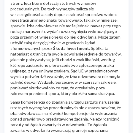
strony, lecz które dotyczą istotnych wymogów
proceduralnych. Do tych wymogów zalicza się
w szczególności zasady dopuszczalności sprzeciwu wobec
rejestracji unijnego znaku towarowego, tak jak w niniejszej
sprawie. Izba odwoławcza nie może jednak, nawet przy tego
rodzaju naruszeniu, wydać rozstrzygnięcia wykraczającego
poza przedmiot wniesionego do niej odwołania. Może zatem
uchylić taką decyzję jedynie w granicach żądań
sformułowanych przez
Škoda Investment
. Spółka ta
natomiast ograniczyła swoje odwołanie jedynie do towarów,
jakie nie pokrywały się jeśli chodzi o znak libański, według
którego zastrzeżono pierwszeństwo zgłoszonego znaku
unijnego, z tym unijnym znakiem. Sąd UE w przedmiotowym
wyroku potwierdził wyraźnie, że izba odwoławcza nie mogła
uchylić decyzji Wydziału Sprzeciwów w szerszym zakresie,
ponieważ skutkowałoby to tym, że orzekałaby poza
zakresem przedmiot sporu, który określiła sama skarżąca.
Sama kompetencja do zbadania z urzędu zarzutu naruszenia
istotnych wymogów proceduralnych nie oznacza bowiem, że
izba odwoławcza ma również kompetencje do wykraczania
ponad prawidłowo przedstawione żądania. Należy rozróżnić
zarzuty od żądań zawartych w odwołaniu. To żądania
zawarte w odwołaniu wyznaczają granicę rozpoznania