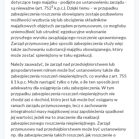
dotyczące tego majątku - podjęte po ustanowieniu zarządu -
5
są nieważne (art. 752
k.p.c.). Dzięki temu – w przypadku
zabezpieczenia roszczenia obowiązany zostaje pozbawiony
możliwości wyzbycia się lub obciążenia składników
majątkowych objętych zarządem przymusowym, co mogłoby
uniemożliwić lub utrudnić egzekucyjne wykonanie
przyszłego wyroku zasądzającego roszczenie uprawnionego.
Zarząd przymusowy jako sposób zabezpieczenia służy więc
także zachowaniu substancji majątku obowiązanego, który
może zostać spieniężony w toku egzekucji.
Należy zauważyć, że zarząd nad przedsiębiorstwem lub
gospodarstwem rolnym może być ustanowiony także dla
zabezpieczenia roszczeń niepieniężnych, co wynika z art. 755
§ 1 k.p.c. Może nastąpić tylko o tyle, o ile ten sposób jest
adekwatny dla osiągnięcia celu zabezpieczenia. W tym
przypadku zabezpieczenia roszczeń niepieniężnych nie
chodzi zaś o dochód, który jest lub może być osiągany w
ramach zarządu przymusowego, lecz o zachowanie
integralności masy majątkowej oraz zapobieżenia spadkowi
jej wartości, jeżeli ma to znaczenie dla realizacji
zabezpieczonego roszczenia niepieniężnego. Zarząd
przymusowy nad przedsiębiorstwem może być ustanowiony
np. dla zabezpieczenia takich roszczeń, jak roszczenie o