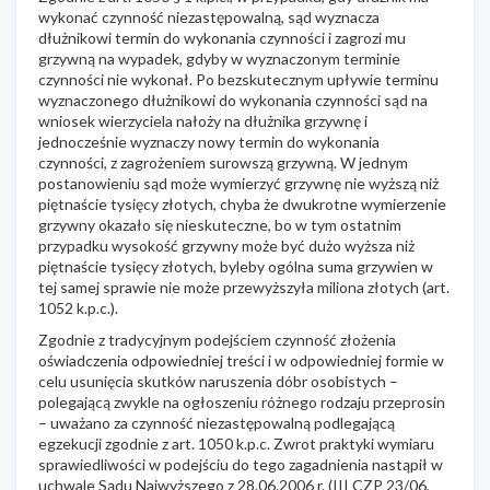
wykonać czynność niezastępowalną, sąd wyznacza
dłużnikowi termin do wykonania czynności i zagrozi mu
grzywną na wypadek, gdyby w wyznaczonym terminie
czynności nie wykonał. Po bezskutecznym upływie terminu
wyznaczonego dłużnikowi do wykonania czynności sąd na
wniosek wierzyciela nałoży na dłużnika grzywnę i
jednocześnie wyznaczy nowy termin do wykonania
czynności, z zagrożeniem surowszą grzywną. W jednym
postanowieniu sąd może wymierzyć grzywnę nie wyższą niż
piętnaście tysięcy złotych, chyba że dwukrotne wymierzenie
grzywny okazało się nieskuteczne, bo w tym ostatnim
przypadku wysokość grzywny może być dużo wyższa niż
piętnaście tysięcy złotych, byleby ogólna suma grzywien w
tej samej sprawie nie może przewyższyła miliona złotych (art.
1052 k.p.c.).
Zgodnie z tradycyjnym podejściem czynność złożenia
oświadczenia odpowiedniej treści i w odpowiedniej formie w
celu usunięcia skutków naruszenia dóbr osobistych –
polegającą zwykle na ogłoszeniu różnego rodzaju przeprosin
– uważano za czynność niezastępowalną podlegającą
egzekucji zgodnie z art. 1050 k.p.c. Zwrot praktyki wymiaru
sprawiedliwości w podejściu do tego zagadnienia nastąpił w
uchwale Sądu Najwyższego z 28.06.2006 r. (III CZP 23/06,