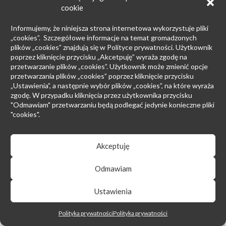
cookie
Informujemy, że niniejsza strona internetowa wykorzystuje pliki
„cookies”. Szczegółowe informacje na temat gromadzonych
plików „cookies” znajdują się w Polityce prywatności. Użytkownik
poprzez kliknięcie przycisku „Akcetpuję” wyraża zgodę na
przetwarzanie plików „cookies”. Użytkownik może zmienić opcje
przetwarzania plików „cookies” poprzez kliknięcie przycisku
„Ustawienia”, a następnie wybór plików „cookies”, na które wyraża
zgodę. W przypadku kliknięcia przez użytkownika przycisku
"Odmawiam" przetwarzaniu będą podlegać jedynie konieczne pliki
"cookies".
PROF. ANDRZEJ JAKUBECKI
OF COUNSEL
Akceptuję
Of Counsel, profesor doktor habilitowany nauk prawnych.
Kierownik Katedry Postępowania Cywilnego i
Odmawiam
Międzynarodowego Prawa Handlowego na Wydziale Prawa i
Administracji Uniwersytetu Marii Curie-Skłodowskiej w
Lublinie. Specjalista z zakresu postępowania cywilnego,
Ustawienia
prawa upadłościowego, prawa restrukturyzacyjnego, prawa
handlowego i międzynarodowego prawa handlowego.
Polityka prywatności
Polityka prywatności
Posiada wieloletnie doświadczenie w doradzaniu polskim i