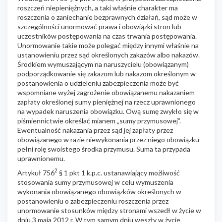
roszczeń niepieniężnych, a taki właśnie charakter ma
roszczenia o zaniechanie bezprawnych działań, sąd może w
szczególności unormować prawa i obowiązki stron lub
uczestników postępowania na czas trwania postępowania.
Unormowanie takie może polegać między innymi właśnie na
ustanowieniu przez sąd określonych zakazów albo nakazów.
Środkiem wymuszającym na naruszycielu (obowiązanym)
podporządkowanie się zakazom lub nakazom określonym w
postanowienia o udzieleniu zabezpieczenia może być
wspomniane wyżej zagrożenie obowiązanemu nakazaniem
zapłaty określonej sumy pieniężnej na rzecz uprawnionego
na wypadek naruszenia obowiązku. Ową sumę zwykło się w
piśmiennictwie określać mianem „sumy przymusowej”.
Ewentualność nakazania przez sąd jej zapłaty przez
obowiązanego w razie niewykonania przez niego obowiązku
pełni rolę swoistego środka przymusu. Suma ta przypada
uprawnionemu.
2
Artykuł 756
§ 1 pkt 1 k.p.c. ustanawiający możliwość
stosowania sumy przymusowej w celu wymuszenia
wykonania obowiązanego obowiązków określonych w
postanowieniu o zabezpieczeniu roszczenia przez
unormowanie stosunków między stronami wszedł w życie w
dniu 3 maja 2012 r. W tym samym dniu weszły w życie