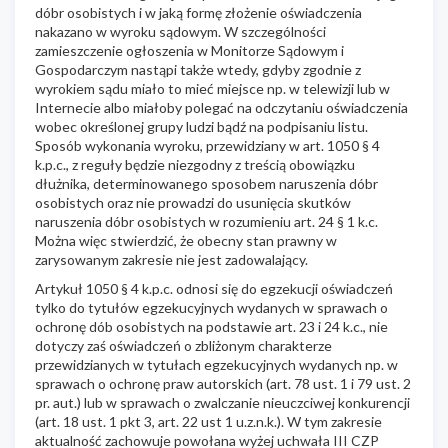
dóbr osobistych i w jaką formę złożenie oświadczenia
nakazano w wyroku sądowym. W szczególności
zamieszczenie ogłoszenia w Monitorze Sądowym i
Gospodarczym nastąpi także wtedy, gdyby zgodnie z
wyrokiem sądu miało to mieć miejsce np. w telewizji lub w
Internecie albo miałoby polegać na odczytaniu oświadczenia
wobec określonej grupy ludzi bądź na podpisaniu listu.
Sposób wykonania wyroku, przewidziany w art. 1050 § 4
k.p.c., z reguły będzie niezgodny z treścią obowiązku
dłużnika, determinowanego sposobem naruszenia dóbr
osobistych oraz nie prowadzi do usunięcia skutków
naruszenia dóbr osobistych w rozumieniu art. 24 § 1 k.c.
Można więc stwierdzić, że obecny stan prawny w
zarysowanym zakresie nie jest zadowalający.
Artykuł 1050 § 4 k.p.c. odnosi się do egzekucji oświadczeń
tylko do tytułów egzekucyjnych wydanych w sprawach o
ochronę dób osobistych na podstawie art. 23 i 24 k.c., nie
dotyczy zaś oświadczeń o zbliżonym charakterze
przewidzianych w tytułach egzekucyjnych wydanych np. w
sprawach o ochronę praw autorskich (art. 78 ust. 1 i 79 ust. 2
pr. aut.) lub w sprawach o zwalczanie nieuczciwej konkurencji
(art. 18 ust. 1 pkt 3, art. 22 ust 1 u.z.n.k.). W tym zakresie
aktualność zachowuje powołana wyżej uchwała III CZP