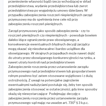
przeniesienie własności bądź rzeczy wchodzącej w skład
przedsiębiorstwa, wydanie przedsiębiorstwa lub zwrot
przedsiębiorstwa po wygaśnięciu umowy dzierżawy. W
przypadku zabezpieczenia roszczeń niepieniężnych zarząd
przymusowy ma do spełnienia inne cele niż przy
zabezpieczeniu roszczeń pieniężnych.
Zarząd przymusowy jako sposób zabezpieczenia - czy to
roszczeń pieniężnych czy niepieniężnych - powoduje bowiem
daleko idące ograniczenie praw obowiązanego, a
konsekwencje ewentualnych błędnych decyzji zarządcy
mogą okazać się nieodwracalne i bardzo uciążliwe dla
obowiązanego. W skrajnych przypadkach może nawet dojść
do utraty przez obowiązanego konkurencyjności na rynku, a
nawet utraty kontroli nad przedsiębiorstwem
Zabezpieczenie roszczenia przez ustanowienie zarządu
przymusowego nad przedsiębiorstwem lub gospodarstwem
rolnym powinno być zatem stosowane wyjątkowo i z dużą
ostrożnością. Z uwagi na potencjalne zagrożenie
ewentualnymi nadużyciami postuluje się, żeby ten sposób
zabezpieczenia stosować w ostateczności, gdy inne sposoby
.
okażą się niewystarczające
Podejmując decyzję o
zabezpieczeniu roszczenia przez ustanowienie zarządu
1
przymusowego sąd mając na uwadze art. 730
§ 3 k.p.c.