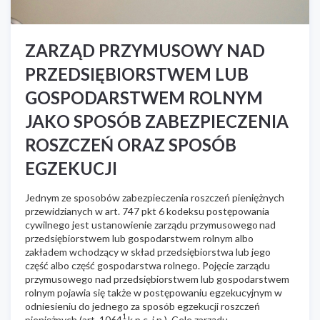
ZARZĄD PRZYMUSOWY NAD
PRZEDSIĘBIORSTWEM LUB
GOSPODARSTWEM ROLNYM
JAKO SPOSÓB ZABEZPIECZENIA
ROSZCZEŃ ORAZ SPOSÓB
EGZEKUCJI
Jednym ze sposobów zabezpieczenia roszczeń pieniężnych
przewidzianych w art. 747 pkt 6 kodeksu postępowania
cywilnego jest ustanowienie zarządu przymusowego
nad
przedsiębiorstwem lub gospodarstwem rolnym albo
zakładem wchodzący w skład przedsiębiorstwa lub jego
część albo część gospodarstwa rolnego. Pojęcie zarządu
przymusowego nad przedsiębiorstwem lub gospodarstwem
rolnym pojawia się także w postępowaniu egzekucyjnym w
odniesieniu do jednego za sposób egzekucji roszczeń
1
pieniężnych (art. 1064
k.p.c. i n.). Cele zarządu