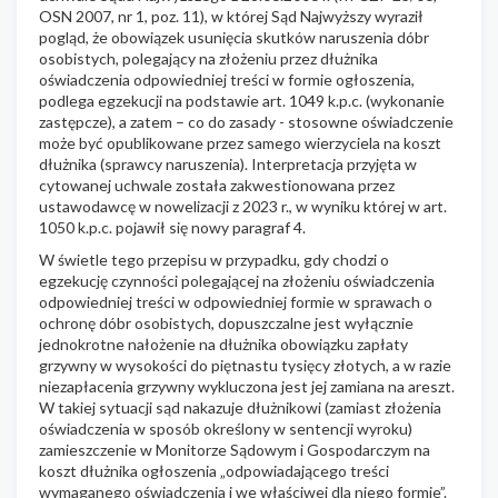
OSN 2007, nr 1, poz. 11), w której Sąd Najwyższy wyraził
pogląd, że obowiązek usunięcia skutków naruszenia dóbr
osobistych, polegający na złożeniu przez dłużnika
oświadczenia odpowiedniej treści w formie ogłoszenia,
podlega egzekucji na podstawie art. 1049 k.p.c. (wykonanie
zastępcze), a zatem – co do zasady - stosowne oświadczenie
może być opublikowane przez samego wierzyciela na koszt
dłużnika (sprawcy naruszenia). Interpretacja przyjęta w
cytowanej uchwale została zakwestionowana przez
ustawodawcę w nowelizacji z 2023 r., w wyniku której w art.
1050 k.p.c. pojawił się nowy paragraf 4.
W świetle tego przepisu w przypadku, gdy chodzi o
egzekucję czynności polegającej na złożeniu oświadczenia
odpowiedniej treści w odpowiedniej formie w sprawach o
ochronę dóbr osobistych, dopuszczalne jest wyłącznie
jednokrotne nałożenie na dłużnika obowiązku zapłaty
grzywny w wysokości do piętnastu tysięcy złotych, a w razie
niezapłacenia grzywny wykluczona jest jej zamiana na areszt.
W takiej sytuacji sąd nakazuje dłużnikowi (zamiast złożenia
oświadczenia w sposób określony w sentencji wyroku)
zamieszczenie w Monitorze Sądowym i Gospodarczym na
koszt dłużnika ogłoszenia „odpowiadającego treści
wymaganego oświadczenia i we właściwej dla niego formie”.