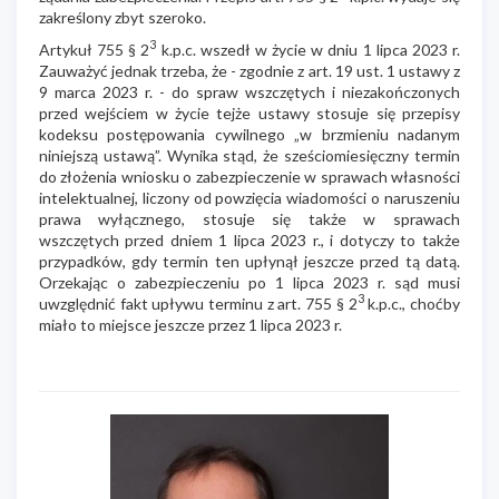
zakreślony zbyt szeroko.
3
Artykuł 755 § 2
k.p.c. wszedł w życie w dniu 1 lipca 2023 r.
Zauważyć jednak trzeba, że - zgodnie z art. 19 ust. 1 ustawy z
9 marca 2023 r. - do spraw wszczętych i niezakończonych
przed wejściem w życie tejże ustawy stosuje się przepisy
kodeksu postępowania cywilnego „w brzmieniu nadanym
niniejszą ustawą”. Wynika stąd, że sześciomiesięczny termin
do złożenia wniosku o zabezpieczenie w sprawach własności
intelektualnej, liczony od powzięcia wiadomości o naruszeniu
prawa wyłącznego, stosuje się także w sprawach
wszczętych przed dniem 1 lipca 2023 r., i dotyczy to także
przypadków, gdy termin ten upłynął jeszcze przed tą datą.
Orzekając o zabezpieczeniu po 1 lipca 2023 r. sąd musi
3
uwzględnić fakt upływu terminu z art. 755 § 2
k.p.c., choćby
miało to miejsce jeszcze przez 1 lipca 2023 r.