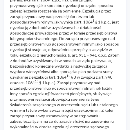
przymusowego jako sposobu egzekucji oraz jako sposobu
zabezpieczenia roszczenia są odmienne. Egzekucja przez
zarząd przymusowy nad przedsiębiorstwem lub
1
gospodarstwem rolnym, jak wynika z art. 1064
§ 1 k.p.c., jest
egzekucją z dochodów uzyskiwanych z działalności
gospodarczej prowadzonej przez w formie przedsiębiorstwa
lub gospodarstwa rolnego. Do zarządu przymusowego nad
przedsiębiorstwem lub gospodarstwem rolnym jako sposobu
egzekucji stosuje się odpowiednio przepisy o zarządzie w
toku egzekucji z nieruchomości, tj. art. 931 – 941 k.p.c. Zatem
z dochodów uzyskiwanych w ramach zarządu pokrywa się
bezpośrednio konieczne wydatki, a nadwyżkę zarządca
wypłaca wierzycielowi albo sporządza plan podziału sumy
11
uzyskanej z egzekucji (art. 1064
§ 3 w związku z art. 940
13
oraz art. 1064
§ 1 k.p.c.). Zarząd przymusowy nad
przedsiębiorstwem lub gospodarstwem rolnym, jak każdy
inny sposób egzekucji świadczeń pieniężnych, służy więc
przymusowej realizacji obowiązku spełnienia tego
świadczenia zasądzonego w orzeczeniu sądu lub ustalonego
w innym tytule wykonawczym bądź egzekucyjnym. Z kolei
zarząd przymusowy ustanawiany w postępowaniu
zabezpieczającym ma co do zasady służyć ma zapewnieniu
wykonalności w drodze egzekucji orzeczenia sądowego