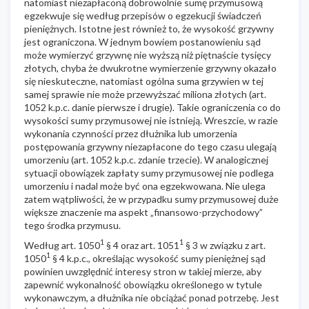
natomiast niezapłaconą dobrowolnie sumę przymusową
egzekwuje się według przepisów o egzekucji świadczeń
pieniężnych. Istotne jest również to, że wysokość grzywny
jest ograniczona. W jednym bowiem postanowieniu sąd
może wymierzyć grzywnę nie wyższą niż piętnaście tysięcy
złotych, chyba że dwukrotne wymierzenie grzywny okazało
się nieskuteczne, natomiast ogólna suma grzywien w tej
samej sprawie nie może przewyższać miliona złotych (art.
1052 k.p.c. danie pierwsze i drugie). Takie ograniczenia co do
wysokości sumy przymusowej nie istnieją. Wreszcie, w razie
wykonania czynności przez dłużnika lub umorzenia
postępowania grzywny niezapłacone do tego czasu ulegają
umorzeniu (art. 1052 k.p.c. zdanie trzecie). W analogicznej
sytuacji obowiązek zapłaty sumy przymusowej nie podlega
umorzeniu i nadal może być ona egzekwowana. Nie ulega
zatem wątpliwości, że w przypadku sumy przymusowej duże
większe znaczenie ma aspekt „finansowo-przychodowy”
tego środka przymusu.
1
1
Według art. 1050
§ 4 oraz art. 1051
§ 3 w związku z art.
1
1050
§ 4 k.p.c., określając wysokość sumy pieniężnej sąd
powinien uwzględnić interesy stron w takiej mierze, aby
zapewnić wykonalność obowiązku określonego w tytule
wykonawczym, a dłużnika nie obciążać ponad potrzebę. Jest