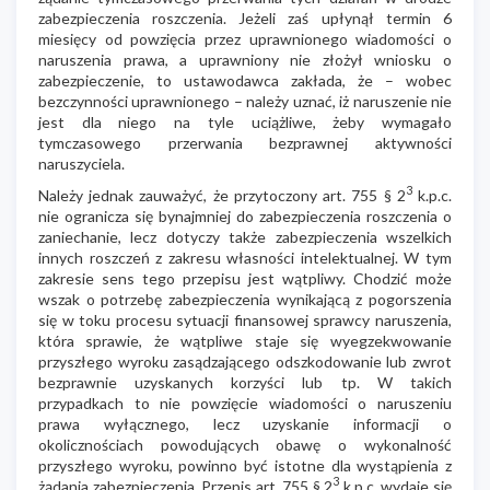
zabezpieczenia roszczenia. Jeżeli zaś upłynął termin 6
miesięcy od powzięcia przez uprawnionego wiadomości o
naruszenia prawa, a uprawniony nie złożył wniosku o
zabezpieczenie, to ustawodawca zakłada, że – wobec
bezczynności uprawnionego – należy uznać, iż naruszenie nie
jest dla niego na tyle uciążliwe, żeby wymagało
tymczasowego przerwania bezprawnej aktywności
naruszyciela.
3
Należy jednak zauważyć, że przytoczony art. 755 § 2
k.p.c.
nie ogranicza się bynajmniej do zabezpieczenia roszczenia o
zaniechanie, lecz dotyczy także zabezpieczenia wszelkich
innych roszczeń z zakresu własności intelektualnej. W tym
zakresie sens tego przepisu jest wątpliwy. Chodzić może
wszak o potrzebę zabezpieczenia wynikającą z pogorszenia
się w toku procesu sytuacji finansowej sprawcy naruszenia,
która sprawie, że wątpliwe staje się wyegzekwowanie
przyszłego wyroku zasądzającego odszkodowanie lub zwrot
bezprawnie uzyskanych korzyści lub tp. W takich
przypadkach to nie powzięcie wiadomości o naruszeniu
prawa wyłącznego, lecz uzyskanie informacji o
okolicznościach powodujących obawę o wykonalność
przyszłego wyroku, powinno być istotne dla wystąpienia z
3
żądania zabezpieczenia. Przepis art. 755 § 2
k.p.c. wydaje się