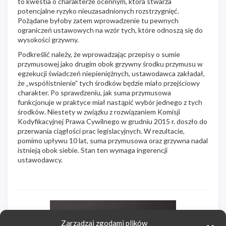
to kwestia o charakterze ocennym, która stwarza
potencjalne ryzyko nieuzasadnionych rozstrzygnięć.
Pożądane byłoby zatem wprowadzenie tu pewnych
ograniczeń ustawowych na wzór tych, które odnoszą się do
wysokości grzywny.
Podkreślić należy, że wprowadzając przepisy o sumie
przymusowej jako drugim obok grzywny środku przymusu w
egzekucji świadczeń niepieniężnych, ustawodawca zakładał,
że „współistnienie” tych środków będzie miało przejściowy
charakter. Po sprawdzeniu, jak suma przymusowa
funkcjonuje w praktyce miał nastąpić wybór jednego z tych
środków. Niestety w związku z rozwiązaniem Komisji
Kodyfikacyjnej Prawa Cywilnego w grudniu 2015 r. doszło do
przerwania ciągłości prac legislacyjnych. W rezultacie,
pomimo upływu 10 lat, suma przymusowa oraz grzywna nadal
istnieją obok siebie. Stan ten wymaga ingerencji
ustawodawcy.
Zarządzaj zgodami plików