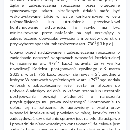
żądanie zabezpieczenia roszczenia przez orzeczenie
tymczasowego zakazu określonych działań może być
wykorzystywane także w walce konkurencyjnej w celu
uniemożliwienia lub utrudnienia przeciwnikowi
kontynuowanie aktywności. To ryzyko ma być
minimalizowane przez nałożenie na sąd orzekający o
zabezpieczeniu obowiązku wyważenia interesów obu stron
1
przy wyborze sposobu zabezpieczenia (art. 730
§ 3 k.p.c.).
Obawa przed nadużywaniem zabezpieczenia roszczenia o
zaniechanie naruszeń w sprawach własności intelektualnej
89
(w rozumieniu art. 479
k.p.c.) sprawiła, że w wyniku
nowelizacji Kodeksu postępowania cywilnego z 9 marca
3
2023 r. w art. 755 k.p.c. pojawił się nowy § 2
, zgodnie z
89
którym: W sprawach wymienionych w art. 479
sąd oddala
wniosek o zabezpieczenie, jeżeli został on złożony po
upływie 6 miesięcy od dnia, w którym strona lub uczestnik
postępowania powziął wiadomość o naruszeniu
przysługującego mu prawa wyłącznego”. Unormowanie to
opiera się na założeniu, że uprawniony z tytułu praw
własności intelektualnej powinien w miarę, krótkim czasie
zadecydować, czy działanie sprawcy jest na tyle dla uciążliwe
i prowadzi do nieodwracalnych konsekwencji, że celowe jest
żądanie tymczasowego przerwania tych działań w drodze