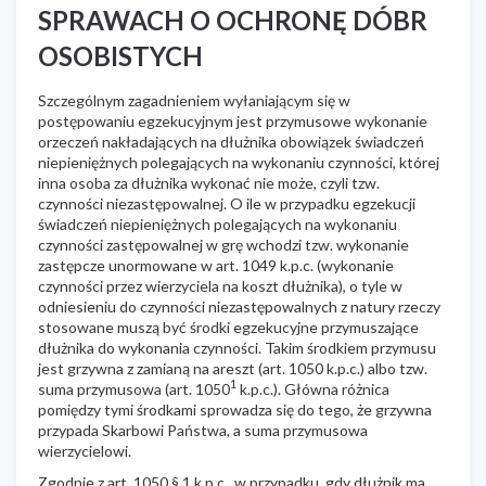
SPRAWACH O OCHRONĘ DÓBR
OSOBISTYCH
Szczególnym zagadnieniem wyłaniającym się w
postępowaniu egzekucyjnym jest przymusowe wykonanie
orzeczeń nakładających na dłużnika obowiązek świadczeń
niepieniężnych polegających na wykonaniu czynności, której
inna osoba za dłużnika wykonać nie może, czyli tzw.
czynności niezastępowalnej. O ile w przypadku egzekucji
świadczeń niepieniężnych polegających na wykonaniu
czynności zastępowalnej w grę wchodzi tzw. wykonanie
zastępcze unormowane w art. 1049 k.p.c. (wykonanie
czynności przez wierzyciela na koszt dłużnika), o tyle w
odniesieniu do czynności niezastępowalnych z natury rzeczy
stosowane muszą być środki egzekucyjne przymuszające
dłużnika do wykonania czynności. Takim środkiem przymusu
jest grzywna z zamianą na areszt (art. 1050 k.p.c.) albo tzw.
1
suma przymusowa (art. 1050
k.p.c.). Główna różnica
pomiędzy tymi środkami sprowadza się do tego, że grzywna
przypada Skarbowi Państwa, a suma przymusowa
wierzycielowi.
Zgodnie z art. 1050 § 1 k.p.c., w przypadku, gdy dłużnik ma