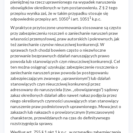
pieniężnej na rzecz uprawnionego na wypadek naruszenia
obowiązków określonych w tym postanowieniu. Z § 2 tego
przepisu wynika zaś, że w takim przypadku stosuje się
1
1
odpowiednio przepisy art. 1050
i art. 1051
k.p.c.
W praktyce przytoczone unormowania stosowane są często
przy zabezpieczeniu roszczeń o zaniechanie naruszeń praw
własności przemysłowej, praw autorskich i pokrewnych, jak
też zaniechanie czynów nieuczciwej konkurencji. W
sprawach tych chodzi bowiem często o niezwłoczne
przerwanie bezprawnych działań naruszających prawo
powoda lub stanowiących czyn nieuczciwej konkurencji. Cel
ten można osiągnąć uzyskując zabezpieczenie roszczenia o
zaniechanie naruszeń praw powoda (w postępowaniu
zabezpieczającym zwanego „uprawnionym”) lub działań
stanowiących czyn nieuczciwej konkurencji przez
adresowany do naruszyciela (tzw. „obowiązanego”) sądowy
zakaz określonych działań albo nawet nakaz podjęcia przez
niego określonych czynności usuwających stan stanowiący
naruszenie praw podmiotowych uprawnionego. Mowa jest o
zakazach lub nakazach o prowizorycznym (tymczasowym)
charakterze, przewidzianych na czas do definitywnego
rozstrzygnięcia sprawy.
Według art. 755 § 1 pkt 1 k.p.c., w przypadku zabezpieczenia