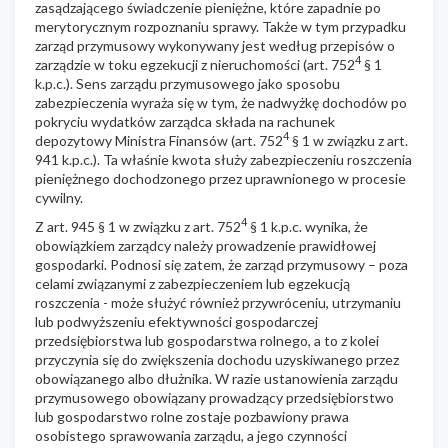
zasądzającego świadczenie pieniężne, które zapadnie po
merytorycznym rozpoznaniu sprawy. Także w tym przypadku
zarząd przymusowy wykonywany jest według przepisów o
4
zarządzie w toku egzekucji z nieruchomości (art. 752
§ 1
k.p.c.). Sens zarządu przymusowego jako sposobu
zabezpieczenia wyraża się w tym, że nadwyżkę dochodów po
pokryciu wydatków zarządca składa na rachunek
4
depozytowy Ministra Finansów (art. 752
§ 1 w związku z art.
941 k.p.c.). Ta właśnie kwota służy zabezpieczeniu roszczenia
pieniężnego dochodzonego przez uprawnionego w procesie
cywilny.
4
Z art. 945 § 1 w związku z art. 752
§ 1 k.p.c. wynika, że
obowiązkiem zarządcy należy prowadzenie prawidłowej
gospodarki. Podnosi się zatem, że zarząd przymusowy – poza
celami związanymi z zabezpieczeniem lub egzekucją
roszczenia - może służyć również przywróceniu, utrzymaniu
lub podwyższeniu efektywności gospodarczej
przedsiębiorstwa lub gospodarstwa rolnego, a to z kolei
przyczynia się do zwiększenia dochodu uzyskiwanego przez
obowiązanego albo dłużnika. W razie ustanowienia zarządu
przymusowego obowiązany prowadzący przedsiębiorstwo
lub gospodarstwo rolne zostaje pozbawiony prawa
osobistego sprawowania zarządu, a jego czynności