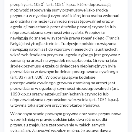
1
1
przepisy art. 1050
i art. 1051
k.p.c., które dopuszczają
możliwość stosowania sumy przymusowej jako środka
przymusu w egzekucji czynności, której inna osoba wykonać
za dłużnika nie może (czynności niezastępowalnej) oraz w
egzekucji zaniechania przez dłużnika pewnej czynności lub
nieprzeszkadzania czynności wierzyciela. Przepisy te
nawiązują do znanej w systemie prawa romańskiego (Francja,
Belgia) instytucji astreinte. Tradycyjne polskie rozwiązania
nawiązują natomiast do wzorców niemieckich i austriackich,
w których środkiem przymusu egzekucyjnego jest grzywna z
zamianą na areszt na wypadek niezapłacenia. Grzywna jako
środek przymusu egzekucji świadczeń niepieniężnych była
przewidziana w dawnym kodeksie postępowania cywilnego
(art. 837 i art. 838). W obowiązującym kodeksie
postępowania cywilnego grzywna z zamianą na areszt jest
przewidziane w egzekucji czynności niezastępowalnych (art.
1050 k.p.c.) oraz w egzekucji zaniechania czynności lub
nieprzeszkadzania czynnościom wierzyciela (art. 1051 k.p.c.).
Grzywna taka stanowi przychód Skarbu Państwa.
W obecnym stanie prawnym grzywna oraz suma przymusowa
współistnieją w prawie polskim jako dwa różne środki
przymusu znajdujące zastosowanie w takich samych
sytuacjach. Zauważyć wszakże można, że ustawodawca