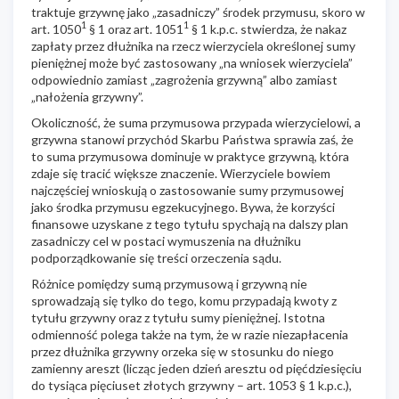
traktuje grzywnę jako „zasadniczy” środek przymusu, skoro w
1
1
art. 1050
§ 1 oraz art. 1051
§ 1 k.p.c. stwierdza, że nakaz
zapłaty przez dłużnika na rzecz wierzyciela określonej sumy
pieniężnej może być zastosowany „na wniosek wierzyciela”
odpowiednio zamiast „zagrożenia grzywną” albo zamiast
„nałożenia grzywny”.
Okoliczność, że suma przymusowa przypada wierzycielowi, a
grzywna stanowi przychód Skarbu Państwa sprawia zaś, że
to suma przymusowa dominuje w praktyce grzywną, która
zdaje się tracić większe znaczenie. Wierzyciele bowiem
najczęściej wnioskują o zastosowanie sumy przymusowej
jako środka przymusu egzekucyjnego. Bywa, że korzyści
finansowe uzyskane z tego tytułu spychają na dalszy plan
zasadniczy cel w postaci wymuszenia na dłużniku
podporządkowanie się treści orzeczenia sądu.
Różnice pomiędzy sumą przymusową i grzywną nie
sprowadzają się tylko do tego, komu przypadają kwoty z
tytułu grzywny oraz z tytułu sumy pieniężnej. Istotna
odmienność polega także na tym, że w razie niezapłacenia
przez dłużnika grzywny orzeka się w stosunku do niego
zamienny areszt (licząc jeden dzień aresztu od pięćdziesięciu
do tysiąca pięciuset złotych grzywny – art. 1053 § 1 k.p.c.),