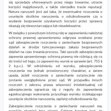
się sprzedaży oferowanych przez niego towarów, utracie
korzyści majątkowych, a także nierzadko tracie reputacji.
Natura naruszeń jest zaś taka, że ewentualne roszczenia o
usunięcie skutków naruszenia, o odszkodowanie czy o
wydanie bezprawnie uzyskanych korzyści przez sprawcę
okazują się niewystarczające lub nieadekwatne.
W związku z powyższym istotną rolę w zapewnieniu należytej
ochrony prawnej uprawnionemu odgrywa orzekane przez
sąd zabezpieczenie roszczenia o zaniechanie bezprawnych
działań w drodze tymczasowego zakazu bezprawnych
działań na czas trwania procesu. Taki sposób zabezpieczenia
zapewnia uprawnionego ochroną prawną nie różniącą się co
do treści od tego, co zapewni mu wyrok w sprawie (art. 755 §
2 k.p.c.). W odróżnieniu od wyroku, zabezpieczenie
roszczenia ma jednak prowizoryczny charakter, a zatem
upada, jeżeli roszczenie o zaniechanie ostatecznie nie
zostanie uwzględnione przez sąd. W przypadku innych
roszczeń z zakresu prawa własności intelektualnej cel
zabezpieczenia ogranicza się z reguły do zapewnienia
egzekucyjnego wykonania przyszłego wyroku orzekającego
usunięcie skutków naruszenia, zapłatę odszkodowania itp.
Zabezpieczenie roszczenia o zaniechanie naruszeń ma,
wszakże również inną stronę. Faktem bowiem jest, że