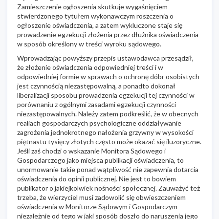
Zamieszczenie ogłoszenia skutkuje wygaśnięciem
stwierdzonego tytułem wykonawczym roszczenia o
ogłoszenie oświadczenia, a zatem wykluczone staje się
prowadzenie egzekucji złożenia przez dłużnika oświadczenia
w sposób określony w treści wyroku sądowego.
Wprowadzając powyższy przepis ustawodawca przesądził,
że złożenie oświadczenia odpowiedniej treści i w
odpowiedniej formie w sprawach o ochronę dóbr osobistych
jest czynnością niezastępowalną, a ponadto dokonał
liberalizacji sposobu prowadzenia egzekucji tej czynności w
porównaniu z ogólnymi zasadami egzekucji czynności
niezastępowalnych. Należy zatem podkreślić, że w obecnych
realiach gospodarczych psychologiczne oddziaływanie
zagrożenia jednokrotnego nałożenia grzywny w wysokości
piętnastu tysięcy złotych często może okazać się iluzoryczne.
Jeśli zaś chodzi o wskazanie Monitora Sądowego i
Gospodarczego jako miejsca publikacji oświadczenia, to
unormowanie takie ponad wątpliwość nie zapewnia dotarcia
oświadczenia do opinii publicznej. Nie jest to bowiem
publikator o jakiejkolwiek nośności społecznej. Zauważyć też
trzeba, że wierzyciel musi zadowolić się obwieszczeniem
oświadczenia w Monitorze Sądowym i Gospodarczym
niezależnie od tego w jaki sposób doszło do naruszenia jego