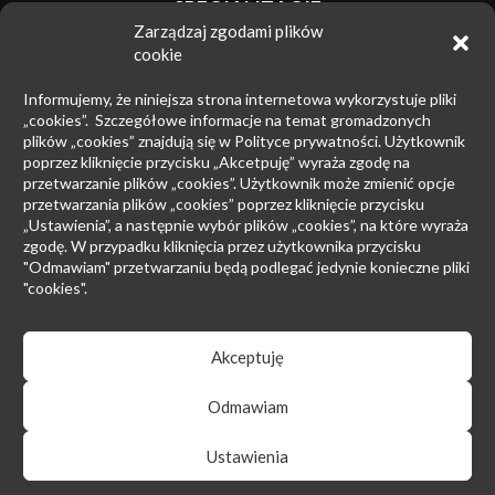
SPECJALIZACJE
Zarządzaj zgodami plików
Znaki towarowe
cookie
Zwalczanie nieuczciwej konkurencji
Informujemy, że niniejsza strona internetowa wykorzystuje pliki
Wzory przemysłowe
„cookies”. Szczegółowe informacje na temat gromadzonych
plików „cookies” znajdują się w Polityce prywatności. Użytkownik
Patenty
poprzez kliknięcie przycisku „Akcetpuję” wyraża zgodę na
przetwarzanie plików „cookies”. Użytkownik może zmienić opcje
Prawo upadłościowe
przetwarzania plików „cookies” poprzez kliknięcie przycisku
Prawo autorskie
„Ustawienia”, a następnie wybór plików „cookies”, na które wyraża
zgodę. W przypadku kliknięcia przez użytkownika przycisku
Prowadzenie sporów sądowych
"Odmawiam" przetwarzaniu będą podlegać jedynie konieczne pliki
"cookies".
Postępowanie przed EUIPO i Sądami UE
Rynek farmaceutyczny
Akceptuję
Odmawiam
Regulamin serwisu
|
Polityka prywatności
Ustawienia